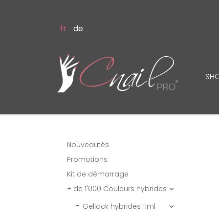
fr
de
SH
Nouveautés
Promotions
Kit de démarrage
+ de 1'000 Couleurs hybrides

Gellack hybrides 11ml
