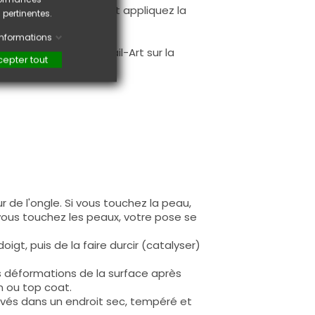
à la première couche et appliquez la
 pertinentes.
.
'informations
faire une création Nail-Art sur la
epter tout
 de l'ongle. Si vous touchez la peau,
 vous touchez les peaux, votre pose se
igt, puis de la faire durcir (catalyser)
s déformations de la surface après
n ou top coat.
rvés dans un endroit sec, tempéré et