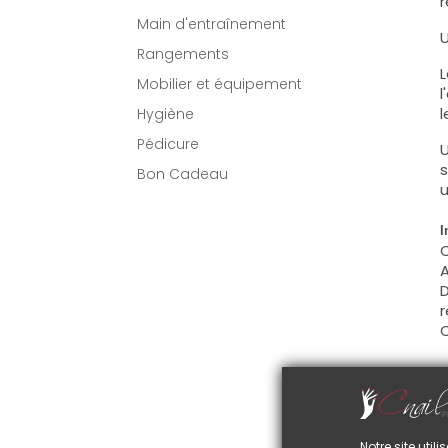
r
Main d'entraînement
U
Rangements
L
Mobilier et équipement
l
l
Hygiène
Pédicure
U
s
Bon Cadeau
u
I
C
A
D
r
C
U
C
d
Notre site uti