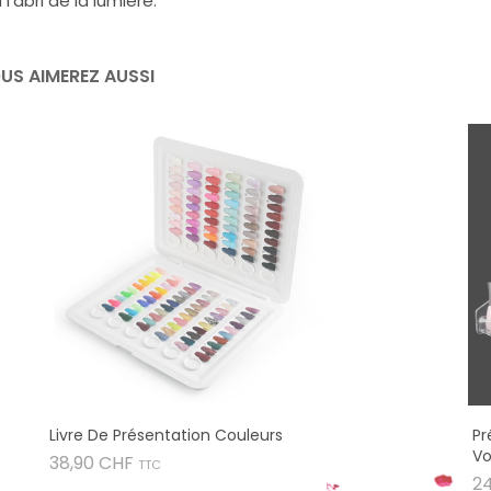
 l'abri de la lumière.
US AIMEREZ AUSSI
Livre De Présentation Couleurs
Pr
Vo
Prix
38,90 CHF
TTC
2