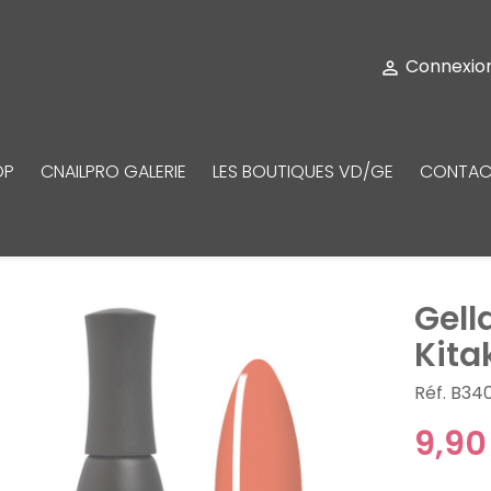
Connexio

OP
CNAILPRO GALERIE
LES BOUTIQUES VD/GE
CONTAC
Gell
Kita
Réf. B34
9,90