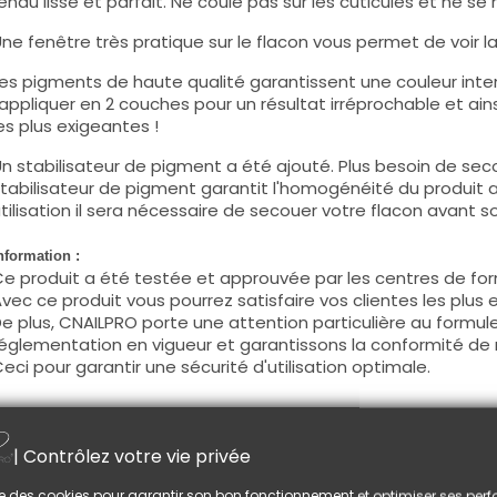
endu lisse et parfait. Ne coule pas sur les cuticules et ne se 
ne fenêtre très pratique sur le flacon vous permet de voir la c
es pigments de haute qualité garantissent une couleur intens
'appliquer en 2 couches pour un résultat irréprochable et ains
es plus exigeantes !
n stabilisateur de pigment a été ajouté. Plus besoin de seco
tabilisateur de pigment garantit l'homogénéité du produit 
tilisation il sera nécessaire de secouer votre flacon avant son
nformation :
e produit a été testée et approuvée par les centres de for
vec ce produit vous pourrez satisfaire vos clientes les plus 
e plus, CNAILPRO porte une attention particulière au formule
églementation en vigueur et garantissons la conformité de 
eci pour garantir une sécurité d'utilisation optimale.
tilisation :
| Contrôlez votre vie privée
ette couleur s'applique avec son pinceau, de manière fine, s
égraisser la couche de cohésion) ou sur la construction apr
lise des cookies pour garantir son bon fonctionnement et optimiser ses pe