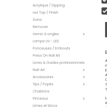
Acrylique / Dipping
Les Top / Finish
Soins
Remover
Vernis à ongles

Lampe UV - LED
Ponceuses / Embouts
D
Press On Nail Art
A
Livres & Guides professionnels
m
Nail-Art
E

A
Accessoires

C
Tips / Popits
T

T
Chablons
L
Pinceaux

e
Limes et blocs