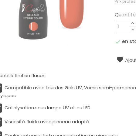
Prix profes
Quantité
en st

Ajout
ntité 11ml en flacon
Compatible avec tous les Gels UV, Vernis semi-permanents
yliques
Catalysation sous lampe UV et ou LED
Viscosité fluide avec pinceau adapté
Couleur intense, forte concentration en pigments