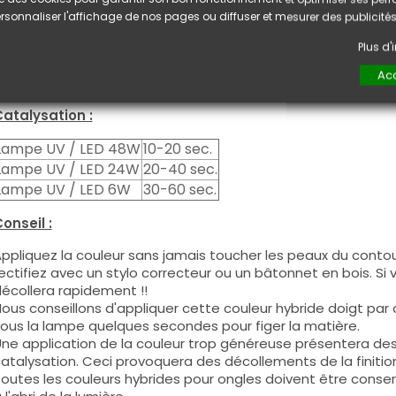
e produit s'applique en deux couches, fermez le bord libre 
rsonnaliser l'affichage de nos pages ou diffuser et mesurer des publicités
euxième couche pour garantir un résultat optimal.
es produits s'utilisent autant en couleur pleine qu'en French
Plus d
ous pouvez dégraisser la couche de cohésion si vous désirez 
Acc
ouleur.
atalysation :
Lampe UV / LED 48W
10-20 sec.
Lampe UV / LED 24W
20-40 sec.
Lampe UV / LED 6W
30-60 sec.
onseil :
ppliquez la couleur sans jamais toucher les peaux du contour
ectifiez avec un stylo correcteur ou un bâtonnet en bois. Si
écollera rapidement !!
ous conseillons d'appliquer cette couleur hybride doigt par do
ous la lampe quelques secondes pour figer la matière.
ne application de la couleur trop généreuse présentera de
atalysation. Ceci provoquera des décollements de la finitio
outes les couleurs hybrides pour ongles doivent être conse