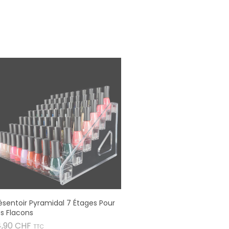
ésentoir Pyramidal 7 Étages Pour
s Flacons
Prix
4,90 CHF
TTC