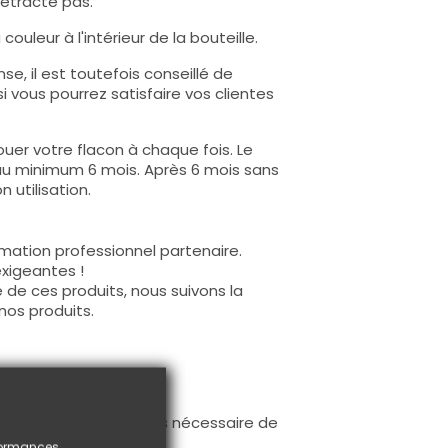
rétracte pas.
ouleur à l'intérieur de la bouteille.
e, il est toutefois conseillé de
i vous pourrez satisfaire vos clientes
uer votre flacon à chaque fois. Le
au minimum 6 mois. Après 6 mois sans
 utilisation.
mation professionnel partenaire.
exigeantes !
 de ces produits, nous suivons la
nos produits.
ur la base (il n'est pas nécessaire de
ès limage.
rformances