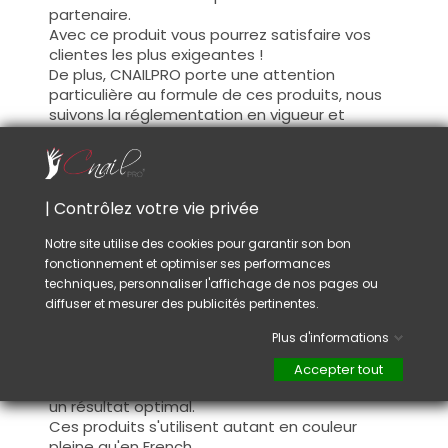
partenaire.
Avec ce produit vous pourrez satisfaire vos
clientes les plus exigeantes !
De plus, CNAILPRO porte une attention
particulière au formule de ces produits, nous
suivons la réglementation en vigueur et
garantissons la conformité de nos produits.
Ceci pour garantir une sécurité d'utilisation
optimale.
| Contrôlez votre vie privée
Utilisation :
Notre site utilise des cookies pour garantir son bon
fonctionnement et optimiser ses performances
Cette couleur s'applique avec son pinceau, de
techniques, personnaliser l'affichage de nos pages ou
manière fine, sur la base (il n'est pas
diffuser et mesurer des publicités pertinentes.
nécessaire de dégraisser la couche de
cohésion) ou sur la construction après limage.
Plus d'informations
Ce produit s'applique en deux couches,
fermez le bord libre à la première couche et
Accepter tout
appliquez la deuxième couche pour garantir
un résultat optimal.
Ces produits s'utilisent autant en couleur
pleine qu'en French.