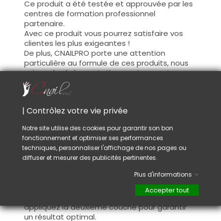
Ce produit a été testée et approuvée par les
centres de formation professionnel
partenaire.
Avec ce produit vous pourrez satisfaire vos
clientes les plus exigeantes !
De plus, CNAILPRO porte une attention
particulière au formule de ces produits, nous
suivons la réglementation en vigueur et
garantissons la conformité de nos produits.
Ceci pour garantir une sécurité d'utilisation
optimale.
| Contrôlez votre vie privée
Notre site utilise des cookies pour garantir son bon
Utilisation :
fonctionnement et optimiser ses performances
Cette couleur s'applique avec son pinceau, de
techniques, personnaliser l'affichage de nos pages ou
manière fine, sur la base (il n'est pas
diffuser et mesurer des publicités pertinentes.
nécessaire de dégraisser la couche de
Plus d'informations
cohésion) ou sur la construction après limage.
Ce produit s'applique en deux couches,
Accepter tout
fermez le bord libre à la première couche et
appliquez la deuxième couche pour garantir
un résultat optimal.