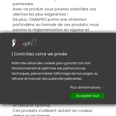
partenaire.
Avec ce produit vous pourrez satisfaire vos
clientes les plus exigeantes !
De plus, CNAILPRO porte une attention
particulière au formule de ces produits, nous
suivons la réglementation en vigueur et
garantissons la conformité de nos produits.
Ceci pour garantir une sécurité d'utilisation
optimale.
| Contrôlez votre vie privée
Utilisation :
Notre site utilise des cookies pour garantir son bon
fonctionnement et optimiser ses performances
Cette couleur s'applique avec son pinceau, de
techniques, personnaliser l'affichage de nos pages ou
manière fine, sur la base (il n'est pas
diffuser et mesurer des publicités pertinentes.
nécessaire de dégraisser la couche de
cohésion) ou sur la construction après limage.
Plus d'informations
Ce produit s'applique en deux couches,
fermez le bord libre à la première couche et
Accepter tout
appliquez la deuxième couche pour garantir
un résultat optimal.
Ces produits s'utilisent autant en couleur
pleine qu'en French.