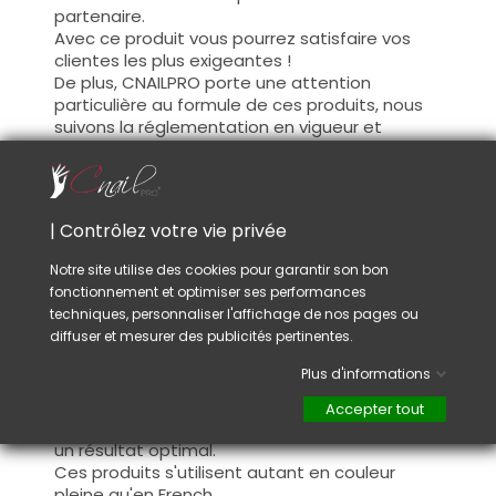
partenaire.
Avec ce produit vous pourrez satisfaire vos
clientes les plus exigeantes !
De plus, CNAILPRO porte une attention
particulière au formule de ces produits, nous
suivons la réglementation en vigueur et
garantissons la conformité de nos produits.
Ceci pour garantir une sécurité d'utilisation
optimale.
| Contrôlez votre vie privée
Utilisation :
Notre site utilise des cookies pour garantir son bon
fonctionnement et optimiser ses performances
Cette couleur s'applique avec son pinceau, de
techniques, personnaliser l'affichage de nos pages ou
manière fine, sur la base (il n'est pas
diffuser et mesurer des publicités pertinentes.
nécessaire de dégraisser la couche de
cohésion) ou sur la construction après limage.
Plus d'informations
Ce produit s'applique en deux couches,
fermez le bord libre à la première couche et
Accepter tout
appliquez la deuxième couche pour garantir
un résultat optimal.
Ces produits s'utilisent autant en couleur
pleine qu'en French.