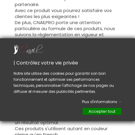
partenaire.
Avec ce produit vous pourrez satisfaire vos
clientes les plus exigeantes !
De plus, CNAILPRO porte une attention
particulière au formule de ces produits, nous
suivons la réglementation en vigueur et
garantissons la conformité de nos produits.
Ceci pour garantir une sécurité d'utilisation
optimale.
| Contrôlez votre vie privée
Utilisation :
Notre site utilise des cookies pour garantir son bon
fonctionnement et optimiser ses performances
Cette couleur s'applique avec son pinceau, de
techniques, personnaliser l'affichage de nos pages ou
manière fine, sur la base (il n'est pas
diffuser et mesurer des publicités pertinentes.
nécessaire de dégraisser la couche de
cohésion) ou sur la construction après limage.
Plus d'informations
Ce produit s'applique en deux couches,
fermez le bord libre à la première couche et
Accepter tout
appliquez la deuxième couche pour garantir
un résultat optimal.
Ces produits s'utilisent autant en couleur
pleine qu'en French.