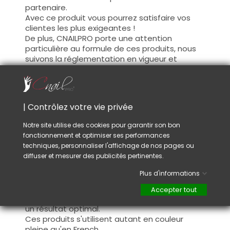
partenaire.
Avec ce produit vous pourrez satisfaire vos
clientes les plus exigeantes !
De plus, CNAILPRO porte une attention
particulière au formule de ces produits, nous
suivons la réglementation en vigueur et
garantissons la conformité de nos produits.
Ceci pour garantir une sécurité d'utilisation
optimale.
| Contrôlez votre vie privée
Utilisation :
Notre site utilise des cookies pour garantir son bon
fonctionnement et optimiser ses performances
Cette couleur s'applique avec son pinceau, de
techniques, personnaliser l'affichage de nos pages ou
manière fine, sur la base (il n'est pas
diffuser et mesurer des publicités pertinentes.
nécessaire de dégraisser la couche de
cohésion) ou sur la construction après limage.
Plus d'informations
Ce produit s'applique en deux couches,
fermez le bord libre à la première couche et
Accepter tout
appliquez la deuxième couche pour garantir
un résultat optimal.
Ces produits s'utilisent autant en couleur
pleine qu'en French.