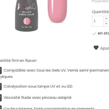
Prix profes
Quantité
en st

Ajout
ntité 11ml en flacon
Compatible avec tous les Gels UV, Vernis semi-permanents
yliques
Catalysation sous lampe UV et ou LED
Viscosité fluide avec pinceau adapté
Couleur intense, forte concentration en pigments