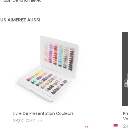
 l'abri de la lumière.
US AIMEREZ AUSSI
Livre De Présentation Couleurs
Pr
Vo
Prix
38,90 CHF
TTC
2