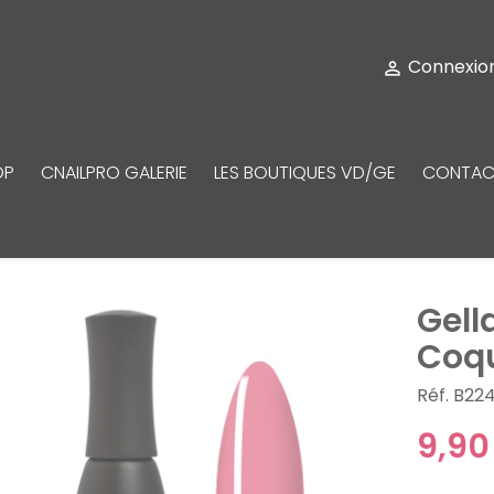
Connexio

OP
CNAILPRO GALERIE
LES BOUTIQUES VD/GE
CONTAC
Gell
Coq
Réf. B22
9,90