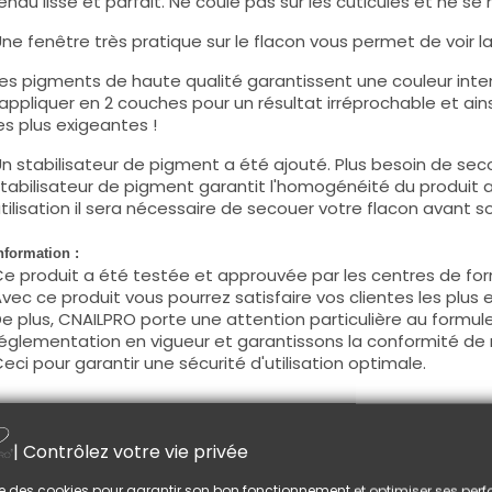
endu lisse et parfait. Ne coule pas sur les cuticules et ne se 
ne fenêtre très pratique sur le flacon vous permet de voir la c
es pigments de haute qualité garantissent une couleur intens
'appliquer en 2 couches pour un résultat irréprochable et ains
es plus exigeantes !
n stabilisateur de pigment a été ajouté. Plus besoin de seco
tabilisateur de pigment garantit l'homogénéité du produit 
tilisation il sera nécessaire de secouer votre flacon avant son
nformation :
e produit a été testée et approuvée par les centres de for
vec ce produit vous pourrez satisfaire vos clientes les plus 
e plus, CNAILPRO porte une attention particulière au formule
églementation en vigueur et garantissons la conformité de 
eci pour garantir une sécurité d'utilisation optimale.
tilisation :
| Contrôlez votre vie privée
ette couleur s'applique avec son pinceau, de manière fine, s
égraisser la couche de cohésion) ou sur la construction apr
lise des cookies pour garantir son bon fonctionnement et optimiser ses pe