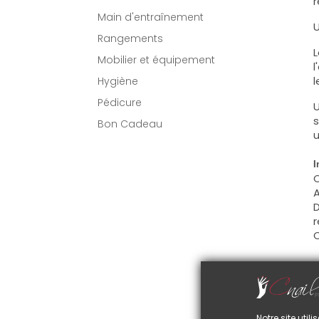
r
Main d'entraînement
U
Rangements
L
Mobilier et équipement
l
l
Hygiène
Pédicure
U
s
Bon Cadeau
u
I
C
A
D
r
C
U
C
d
Notre site uti