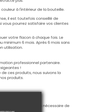
rétracte pas.
ouleur à l'intérieur de la bouteille.
e, il est toutefois conseillé de
i vous pourrez satisfaire vos clientes
uer votre flacon à chaque fois. Le
au minimum 6 mois. Après 6 mois sans
 utilisation.
mation professionnel partenaire.
exigeantes !
 de ces produits, nous suivons la
nos produits.
ur la base (il n'est pas nécessaire de
ès limage.
rformances