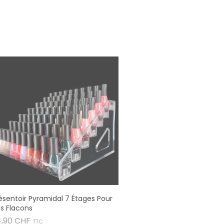
ésentoir Pyramidal 7 Étages Pour
s Flacons
Prix
4,90 CHF
TTC