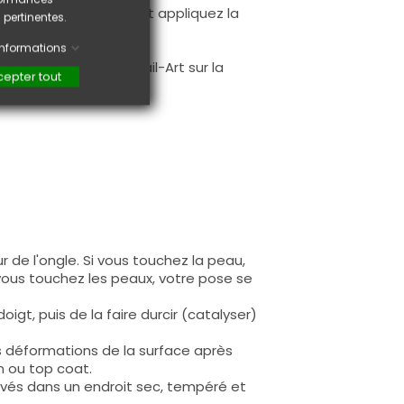
à la première couche et appliquez la
 pertinentes.
.
'informations
faire une création Nail-Art sur la
epter tout
 de l'ongle. Si vous touchez la peau,
 vous touchez les peaux, votre pose se
igt, puis de la faire durcir (catalyser)
s déformations de la surface après
n ou top coat.
rvés dans un endroit sec, tempéré et