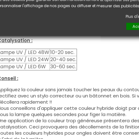
e produit s'applique en deux couches, fermez le bord libre 
rsonnaliser l'affichage de nos pages ou diffuser et mesurer des publicités
euxième couche pour garantir un résultat optimal.
es produits s'utilisent autant en couleur pleine qu'en French
Plus d
ous pouvez dégraisser la couche de cohésion si vous désirez 
Acc
ouleur.
atalysation :
Lampe UV / LED 48W
10-20 sec.
Lampe UV / LED 24W
20-40 sec.
Lampe UV / LED 6W
30-60 sec.
onseil :
ppliquez la couleur sans jamais toucher les peaux du contour
ectifiez avec un stylo correcteur ou un bâtonnet en bois. Si
écollera rapidement !!
ous conseillons d'appliquer cette couleur hybride doigt par do
ous la lampe quelques secondes pour figer la matière.
ne application de la couleur trop généreuse présentera de
atalysation. Ceci provoquera des décollements de la finitio
outes les couleurs hybrides pour ongles doivent être conse