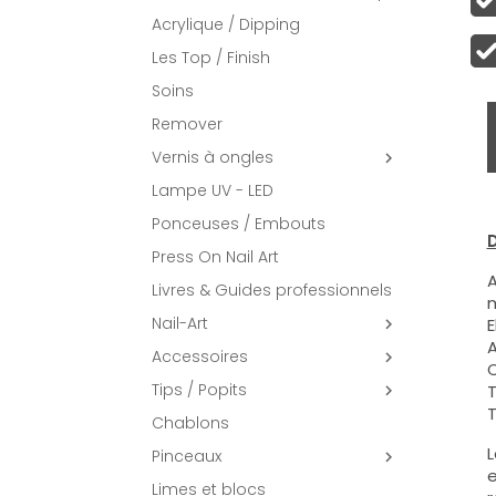
Acrylique / Dipping
Les Top / Finish
Soins
Remover
Vernis à ongles

Lampe UV - LED
Ponceuses / Embouts
D
Press On Nail Art
A
Livres & Guides professionnels
m
Nail-Art
E

A
Accessoires

C
Tips / Popits
T

T
Chablons
L
Pinceaux

e
Limes et blocs