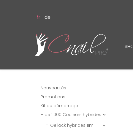
fr
de
SH
Nouveautés
Promotions
Kit de démarrage
+ de 1'000 Couleurs hybrides

Gellack hybrides 11ml
