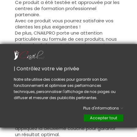
Ce produit a été testée et approuvée par les
centres de formation professionnel
partenaire.
Avec ce produit vous pourrez satisfaire vos
clientes les plus exigeantes !
De plus, CNAILPRO porte une attention
particulière au formule de ces produits, nous
suivons la réglementation en vigueur et
garantissons la conformité de nos produits.
Ceci pour garantir une sécurité d'utilisation
optimale.
| Contrôlez votre vie privée
Notre site utilise des cookies pour garantir son bon
Utilisation :
fonctionnement et optimiser ses performances
Cette couleur s'applique avec son pinceau, de
techniques, personnaliser l'affichage de nos pages ou
manière fine, sur la base (il n'est pas
diffuser et mesurer des publicités pertinentes.
nécessaire de dégraisser la couche de
Plus d'informations
cohésion) ou sur la construction après limage.
Ce produit s'applique en deux couches,
Accepter tout
fermez le bord libre à la première couche et
appliquez la deuxième couche pour garantir
un résultat optimal.