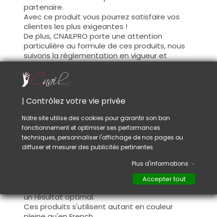
partenaire.
Avec ce produit vous pourrez satisfaire vos
clientes les plus exigeantes !
De plus, CNAILPRO porte une attention
particulière au formule de ces produits, nous
suivons la réglementation en vigueur et
garantissons la conformité de nos produits.
Ceci pour garantir une sécurité d'utilisation
optimale.
| Contrôlez votre vie privée
Utilisation :
Notre site utilise des cookies pour garantir son bon
fonctionnement et optimiser ses performances
Cette couleur s'applique avec son pinceau, de
techniques, personnaliser l'affichage de nos pages ou
manière fine, sur la base (il n'est pas
diffuser et mesurer des publicités pertinentes.
nécessaire de dégraisser la couche de
cohésion) ou sur la construction après limage.
Plus d'informations
Ce produit s'applique en deux couches,
fermez le bord libre à la première couche et
Accepter tout
appliquez la deuxième couche pour garantir
un résultat optimal.
Ces produits s'utilisent autant en couleur
pleine qu'en French.