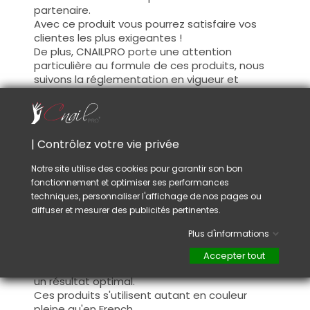
partenaire.
Avec ce produit vous pourrez satisfaire vos
clientes les plus exigeantes !
De plus, CNAILPRO porte une attention
particulière au formule de ces produits, nous
suivons la réglementation en vigueur et
garantissons la conformité de nos produits.
Ceci pour garantir une sécurité d'utilisation
optimale.
| Contrôlez votre vie privée
Utilisation :
Notre site utilise des cookies pour garantir son bon
fonctionnement et optimiser ses performances
Cette couleur s'applique avec son pinceau, de
techniques, personnaliser l'affichage de nos pages ou
manière fine, sur la base (il n'est pas
diffuser et mesurer des publicités pertinentes.
nécessaire de dégraisser la couche de
cohésion) ou sur la construction après limage.
Plus d'informations
Ce produit s'applique en deux couches,
fermez le bord libre à la première couche et
Accepter tout
appliquez la deuxième couche pour garantir
un résultat optimal.
Ces produits s'utilisent autant en couleur
pleine qu'en French.