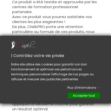
Ce produit a été testée et approuvée par les
centres de formation professionnel
partenaire.
Avec ce produit vous pourrez satisfaire vos
clientes les plus exigeantes !
De plus, CNAILPRO porte une attention
particulière au formule de ces produits, nous
suivons la réglementation en vigueur et
garantissons la conformité de nos produits.
Ceci pour garantir une sécurité d'utilisation
optimale.
| Contrôlez votre vie privée
Notre site utilise des cookies pour garantir son bon
Utilisation :
fonctionnement et optimiser ses performances
Cette couleur s'applique avec son pinceau, de
techniques, personnaliser l'affichage de nos pages ou
manière fine, sur la base (il n'est pas
diffuser et mesurer des publicités pertinentes.
nécessaire de dégraisser la couche de
Plus d'informations
cohésion) ou sur la construction après limage.
Ce produit s'applique en deux couches,
Accepter tout
fermez le bord libre à la première couche et
appliquez la deuxième couche pour garantir
un résultat optimal.