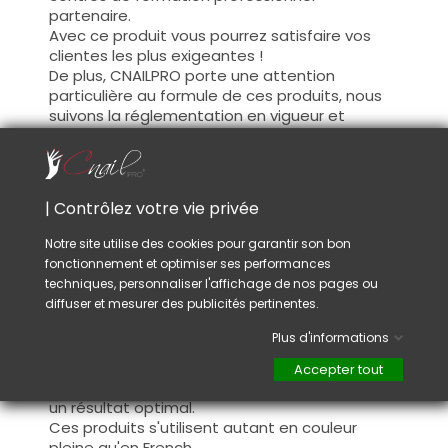
partenaire.
Avec ce produit vous pourrez satisfaire vos
clientes les plus exigeantes !
De plus, CNAILPRO porte une attention
particulière au formule de ces produits, nous
suivons la réglementation en vigueur et
garantissons la conformité de nos produits.
Ceci pour garantir une sécurité d'utilisation
optimale.
| Contrôlez votre vie privée
Utilisation :
Notre site utilise des cookies pour garantir son bon
fonctionnement et optimiser ses performances
Cette couleur s'applique avec son pinceau, de
techniques, personnaliser l'affichage de nos pages ou
manière fine, sur la base (il n'est pas
diffuser et mesurer des publicités pertinentes.
nécessaire de dégraisser la couche de
cohésion) ou sur la construction après limage.
Plus d'informations
Ce produit s'applique en deux couches,
fermez le bord libre à la première couche et
Accepter tout
appliquez la deuxième couche pour garantir
un résultat optimal.
Ces produits s'utilisent autant en couleur
pleine qu'en French.