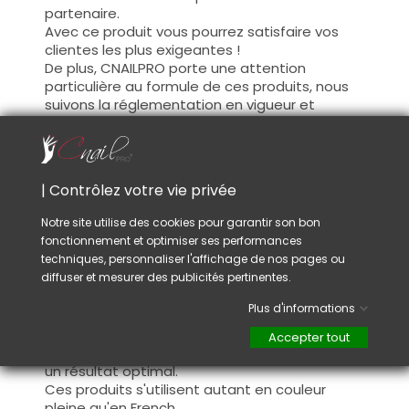
partenaire.
Avec ce produit vous pourrez satisfaire vos
clientes les plus exigeantes !
De plus, CNAILPRO porte une attention
particulière au formule de ces produits, nous
suivons la réglementation en vigueur et
garantissons la conformité de nos produits.
Ceci pour garantir une sécurité d'utilisation
optimale.
| Contrôlez votre vie privée
Utilisation :
Notre site utilise des cookies pour garantir son bon
fonctionnement et optimiser ses performances
Cette couleur s'applique avec son pinceau, de
techniques, personnaliser l'affichage de nos pages ou
manière fine, sur la base (il n'est pas
diffuser et mesurer des publicités pertinentes.
nécessaire de dégraisser la couche de
cohésion) ou sur la construction après limage.
Plus d'informations
Ce produit s'applique en deux couches,
fermez le bord libre à la première couche et
Accepter tout
appliquez la deuxième couche pour garantir
un résultat optimal.
Ces produits s'utilisent autant en couleur
pleine qu'en French.