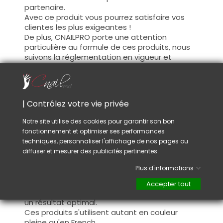
partenaire.
Avec ce produit vous pourrez satisfaire vos
clientes les plus exigeantes !
De plus, CNAILPRO porte une attention
particulière au formule de ces produits, nous
suivons la réglementation en vigueur et
garantissons la conformité de nos produits.
Ceci pour garantir une sécurité d'utilisation
optimale.
| Contrôlez votre vie privée
Utilisation :
Notre site utilise des cookies pour garantir son bon
fonctionnement et optimiser ses performances
Cette couleur s'applique avec son pinceau, de
techniques, personnaliser l'affichage de nos pages ou
manière fine, sur la base (il n'est pas
diffuser et mesurer des publicités pertinentes.
nécessaire de dégraisser la couche de
cohésion) ou sur la construction après limage.
Plus d'informations
Ce produit s'applique en deux couches,
fermez le bord libre à la première couche et
Accepter tout
appliquez la deuxième couche pour garantir
un résultat optimal.
Ces produits s'utilisent autant en couleur
pleine qu'en French.