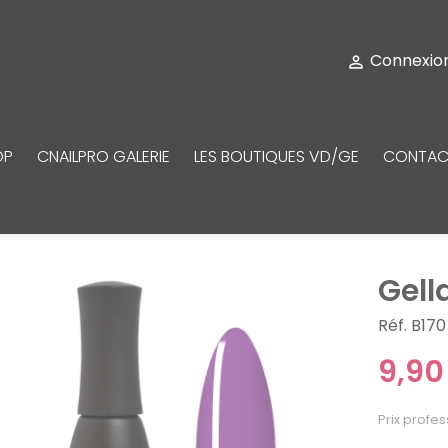
Connexio

OP
CNAILPRO GALERIE
LES BOUTIQUES VD/GE
CONTAC
Gell
Réf. B170
9,90
Prix profes