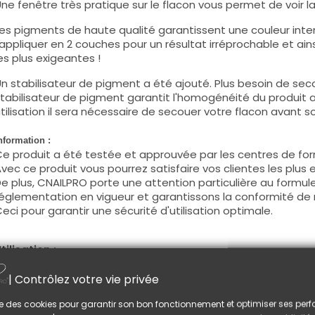
ne fenêtre très pratique sur le flacon vous permet de voir la c
es pigments de haute qualité garantissent une couleur intens
'appliquer en 2 couches pour un résultat irréprochable et ains
es plus exigeantes !
n stabilisateur de pigment a été ajouté. Plus besoin de seco
tabilisateur de pigment garantit l'homogénéité du produit 
tilisation il sera nécessaire de secouer votre flacon avant son
nformation :
e produit a été testée et approuvée par les centres de for
vec ce produit vous pourrez satisfaire vos clientes les plus 
e plus, CNAILPRO porte une attention particulière au formule
églementation en vigueur et garantissons la conformité de 
eci pour garantir une sécurité d'utilisation optimale.
tilisation :
ette couleur s'applique avec son pinceau, de manière fine, s
| Contrôlez votre vie privée
égraisser la couche de cohésion) ou sur la construction apr
e produit s'applique en deux couches, fermez le bord libre 
lise des cookies pour garantir son bon fonctionnement et optimiser ses pe