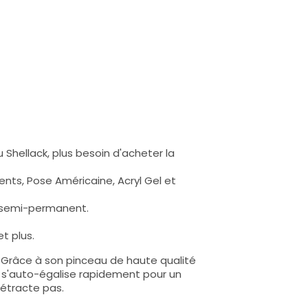
 Shellack, plus besoin d'acheter la
nts, Pose Américaine, Acryl Gel et
s semi-permanent.
t plus.
e. Grâce à son pinceau de haute qualité
lle s'auto-égalise rapidement pour un
rétracte pas.