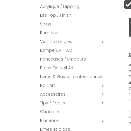
Acrylique / Dipping
Les Top / Finish
Soins
Remover
Vernis à ongles

Lampe UV - LED
D
Ponceuses / Embouts
A
Press On Nail Art
m
Livres & Guides professionnels
E
A
Nail-Art

C
Accessoires
T

T
Tips / Popits

L
Chablons
e
Pinceaux

r
Limes et blocs