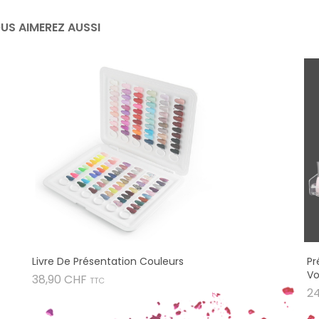
US AIMEREZ AUSSI
Livre De Présentation Couleurs
Pr
Vo
Prix
38,90 CHF
TTC
2