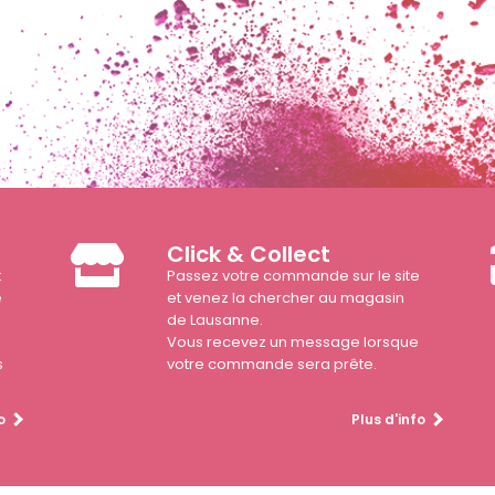
Click & Collect
t
Passez votre commande sur le site
e
et venez la chercher au magasin
de Lausanne.
Vous recevez un message lorsque
s
votre commande sera prête.
o
Plus d'info