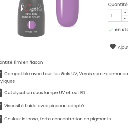
Quantité
en st

Ajout
ntité 11ml en flacon
Compatible avec tous les Gels UV, Vernis semi-permanents
yliques
Catalysation sous lampe UV et ou LED
Viscosité fluide avec pinceau adapté
Couleur intense, forte concentration en pigments