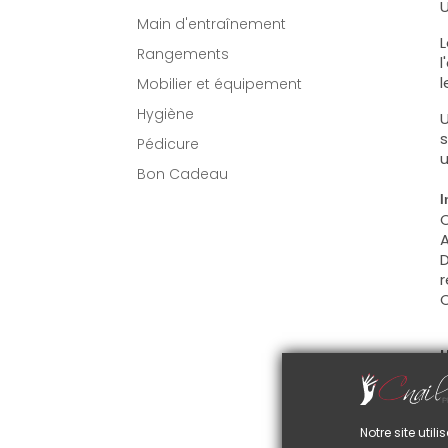
U
Main d'entraînement
L
Rangements
l
l
Mobilier et équipement
Hygiène
U
s
Pédicure
u
Bon Cadeau
I
C
A
D
r
C
U
C
d
C
Notre site uti