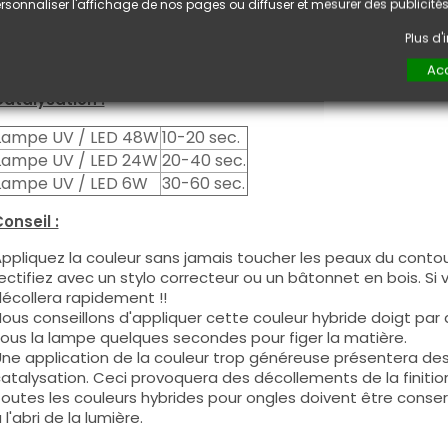
euxième couche pour garantir un résultat optimal.
rsonnaliser l'affichage de nos pages ou diffuser et mesurer des publicités
es produits s'utilisent autant en couleur pleine qu'en French
Plus d
ous pouvez dégraisser la couche de cohésion si vous désirez 
ouleur.
Acc
atalysation :
Lampe UV / LED 48W
10-20 sec.
Lampe UV / LED 24W
20-40 sec.
Lampe UV / LED 6W
30-60 sec.
onseil :
ppliquez la couleur sans jamais toucher les peaux du contour
ectifiez avec un stylo correcteur ou un bâtonnet en bois. Si
écollera rapidement !!
ous conseillons d'appliquer cette couleur hybride doigt par do
ous la lampe quelques secondes pour figer la matière.
ne application de la couleur trop généreuse présentera de
atalysation. Ceci provoquera des décollements de la finitio
outes les couleurs hybrides pour ongles doivent être conse
 l'abri de la lumière.