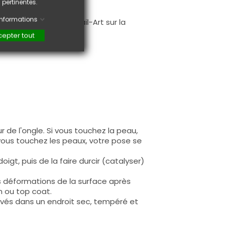
 pertinentes.
.
'informations
faire une création Nail-Art sur la
epter tout
 de l'ongle. Si vous touchez la peau,
 vous touchez les peaux, votre pose se
igt, puis de la faire durcir (catalyser)
s déformations de la surface après
n ou top coat.
rvés dans un endroit sec, tempéré et