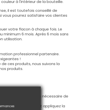
ouleur à l'intérieur de la bouteille.
e, il est toutefois conseillé de
i vous pourrez satisfaire vos clientes
uer votre flacon à chaque fois. Le
au minimum 6 mois. Après 6 mois sans
 utilisation.
mation professionnel partenaire.
exigeantes !
 de ces produits, nous suivons la
nos produits.
ur la base (il n'est pas nécessaire de
ès limage.
à la première couche et appliquez la
rformances