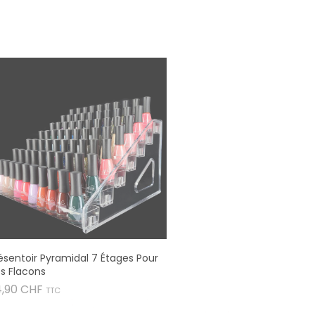
ésentoir Pyramidal 7 Étages Pour
s Flacons
Prix
4,90 CHF
TTC