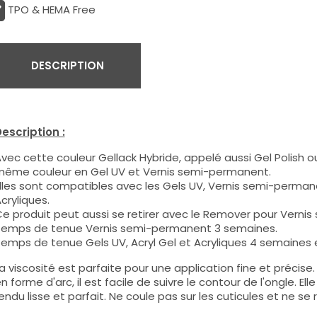
TPO & HEMA Free
DESCRIPTION
escription :
vec cette couleur Gellack Hybride, appelé aussi Gel Polish ou
ême couleur en Gel UV et Vernis semi-permanent.
lles sont compatibles avec les Gels UV, Vernis semi-permane
cryliques.
e produit peut aussi se retirer avec le Remover pour Verni
emps de tenue Vernis semi-permanent 3 semaines.
emps de tenue Gels UV, Acryl Gel et Acryliques 4 semaines e
a viscosité est parfaite pour une application fine et précis
n forme d'arc, il est facile de suivre le contour de l'ongle. E
endu lisse et parfait. Ne coule pas sur les cuticules et ne se 