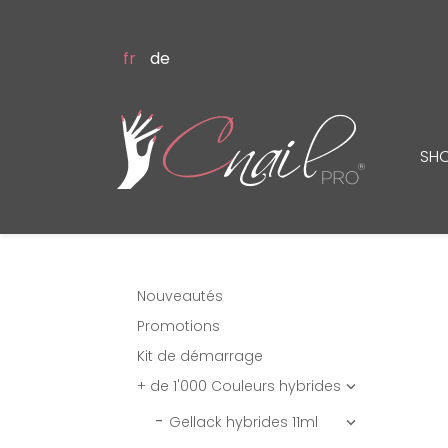
fr
de
SH
Nouveautés
Promotions
Kit de démarrage
+ de 1'000 Couleurs hybrides

Gellack hybrides 11ml
