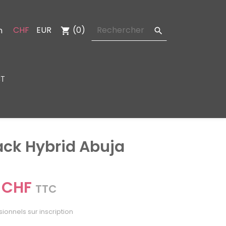
CHF
EUR
(0)
n
shopping_cart

T
ack Hybrid Abuja
 CHF
TTC
sionnels sur inscription