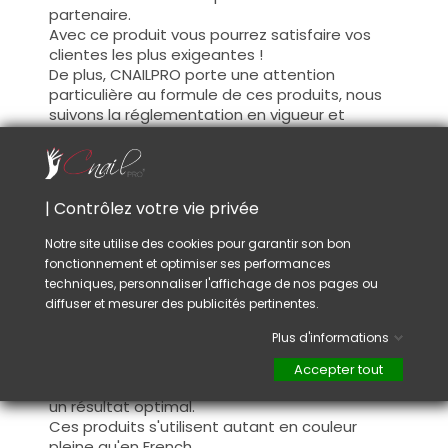
partenaire.
Avec ce produit vous pourrez satisfaire vos
clientes les plus exigeantes !
De plus, CNAILPRO porte une attention
particulière au formule de ces produits, nous
suivons la réglementation en vigueur et
garantissons la conformité de nos produits.
Ceci pour garantir une sécurité d'utilisation
optimale.
| Contrôlez votre vie privée
Utilisation :
Notre site utilise des cookies pour garantir son bon
fonctionnement et optimiser ses performances
Cette couleur s'applique avec son pinceau, de
techniques, personnaliser l'affichage de nos pages ou
manière fine, sur la base (il n'est pas
diffuser et mesurer des publicités pertinentes.
nécessaire de dégraisser la couche de
cohésion) ou sur la construction après limage.
Plus d'informations
Ce produit s'applique en deux couches,
fermez le bord libre à la première couche et
Accepter tout
appliquez la deuxième couche pour garantir
un résultat optimal.
Ces produits s'utilisent autant en couleur
pleine qu'en French.