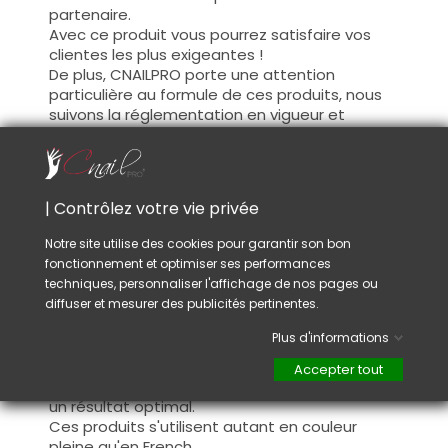
partenaire.
Avec ce produit vous pourrez satisfaire vos
clientes les plus exigeantes !
De plus, CNAILPRO porte une attention
particulière au formule de ces produits, nous
suivons la réglementation en vigueur et
garantissons la conformité de nos produits.
Ceci pour garantir une sécurité d'utilisation
optimale.
| Contrôlez votre vie privée
Utilisation :
Notre site utilise des cookies pour garantir son bon
fonctionnement et optimiser ses performances
Cette couleur s'applique avec son pinceau, de
techniques, personnaliser l'affichage de nos pages ou
manière fine, sur la base (il n'est pas
diffuser et mesurer des publicités pertinentes.
nécessaire de dégraisser la couche de
cohésion) ou sur la construction après limage.
Plus d'informations
Ce produit s'applique en deux couches,
fermez le bord libre à la première couche et
Accepter tout
appliquez la deuxième couche pour garantir
un résultat optimal.
Ces produits s'utilisent autant en couleur
pleine qu'en French.