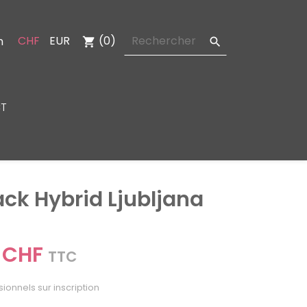
CHF
EUR
(0)
n
shopping_cart

T
ack Hybrid Ljubljana
 CHF
TTC
sionnels sur inscription