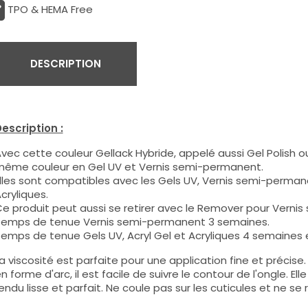
TPO & HEMA Free
DESCRIPTION
escription :
vec cette couleur Gellack Hybride, appelé aussi Gel Polish ou
ême couleur en Gel UV et Vernis semi-permanent.
lles sont compatibles avec les Gels UV, Vernis semi-permane
cryliques.
e produit peut aussi se retirer avec le Remover pour Verni
emps de tenue Vernis semi-permanent 3 semaines.
emps de tenue Gels UV, Acryl Gel et Acryliques 4 semaines e
a viscosité est parfaite pour une application fine et précis
n forme d'arc, il est facile de suivre le contour de l'ongle. E
endu lisse et parfait. Ne coule pas sur les cuticules et ne se 