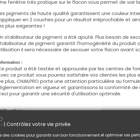
ne fenêtre très pratique sur le flacon vous permet de voir la c
es pigments de haute qualité garantissent une couleur intens
'appliquer en 2 couches pour un résultat irréprochable et ains
es plus exigeantes !
n stabilisateur de pigment a été ajouté. Plus besoin de seco
tabilisateur de pigment garantit l'homogénéité du produit 
tilisation il sera nécessaire de secouer votre flacon avant son
nformation :
e produit a été testée et approuvée par les centres de for
vec ce produit vous pourrez satisfaire vos clientes les plus 
e plus, CNAILPRO porte une attention particulière au formule
églementation en vigueur et garantissons la conformité de 
eci pour garantir une sécurité d'utilisation optimale.
tilisation :
ette couleur s'applique avec son pinceau, de manière fine, s
| Contrôlez votre vie privée
égraisser la couche de cohésion) ou sur la construction apr
e produit s'applique en deux couches, fermez le bord libre 
lise des cookies pour garantir son bon fonctionnement et optimiser ses pe