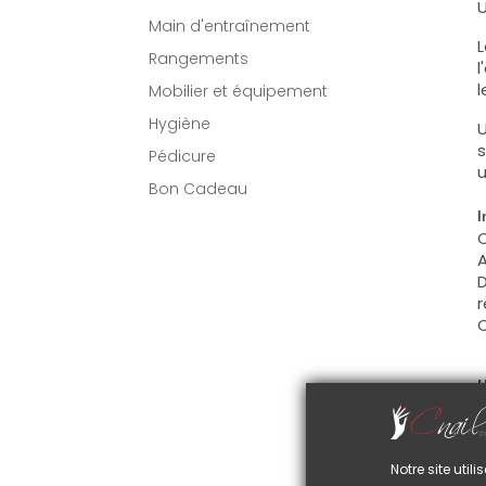
U
Main d'entraînement
L
Rangements
l
l
Mobilier et équipement
Hygiène
U
s
Pédicure
u
Bon Cadeau
I
C
A
D
r
C
U
C
d
C
Notre site uti