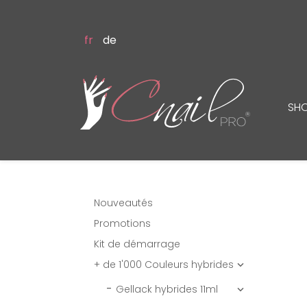
fr
de
SH
Nouveautés
Promotions
Kit de démarrage
+ de 1'000 Couleurs hybrides

Gellack hybrides 11ml
