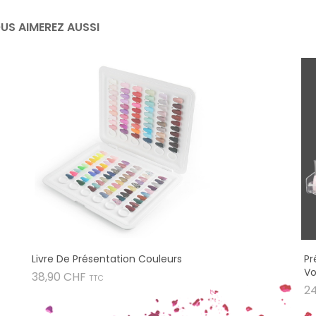
US AIMEREZ AUSSI
Livre De Présentation Couleurs
Pr
Vo
Prix
38,90 CHF
TTC
2