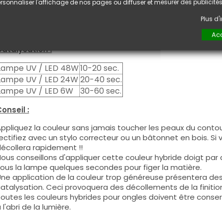
euxième couche pour garantir un résultat optimal.
rsonnaliser l'affichage de nos pages ou diffuser et mesurer des publicités
es produits s'utilisent autant en couleur pleine qu'en French
Plus d
ous pouvez dégraisser la couche de cohésion si vous désirez 
ouleur.
Acc
atalysation :
Lampe UV / LED 48W
10-20 sec.
Lampe UV / LED 24W
20-40 sec.
Lampe UV / LED 6W
30-60 sec.
onseil :
ppliquez la couleur sans jamais toucher les peaux du contour
ectifiez avec un stylo correcteur ou un bâtonnet en bois. Si
écollera rapidement !!
ous conseillons d'appliquer cette couleur hybride doigt par do
ous la lampe quelques secondes pour figer la matière.
ne application de la couleur trop généreuse présentera de
atalysation. Ceci provoquera des décollements de la finitio
outes les couleurs hybrides pour ongles doivent être conse
 l'abri de la lumière.