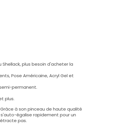
 Shellack, plus besoin d'acheter la
nts, Pose Américaine, Acryl Gel et
s semi-permanent.
t plus.
e. Grâce à son pinceau de haute qualité
lle s'auto-égalise rapidement pour un
rétracte pas.