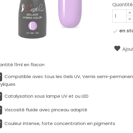
Quantité
en st

Ajout
ntité 11ml en flacon
Compatible avec tous les Gels UV, Vernis semi-permanents
yliques
Catalysation sous lampe UV et ou LED
Viscosité fluide avec pinceau adapté
Couleur intense, forte concentration en pigments