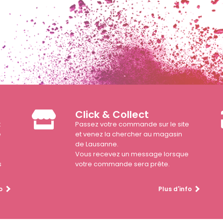
Click & Collect
t
Passez votre commande sur le site
e
et venez la chercher au magasin
de Lausanne.
Vous recevez un message lorsque
s
votre commande sera prête.
o
Plus d'info