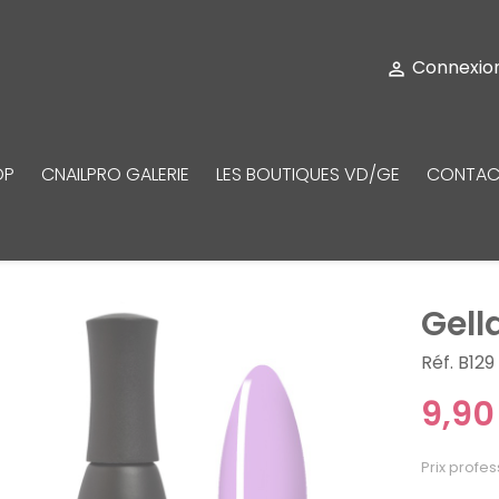
Connexio

OP
CNAILPRO GALERIE
LES BOUTIQUES VD/GE
CONTAC
Gell
Réf. B129
9,90
Prix profes