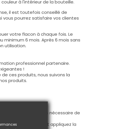
ouleur à l'intérieur de la bouteille.
e, il est toutefois conseillé de
i vous pourrez satisfaire vos clientes
uer votre flacon à chaque fois. Le
au minimum 6 mois. Après 6 mois sans
 utilisation.
mation professionnel partenaire.
exigeantes !
 de ces produits, nous suivons la
nos produits.
ur la base (il n'est pas nécessaire de
ès limage.
à la première couche et appliquez la
rformances