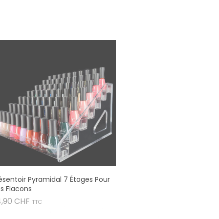
ésentoir Pyramidal 7 Étages Pour
s Flacons
Prix
4,90 CHF
TTC