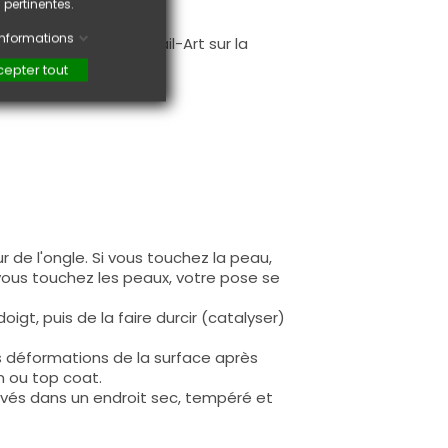
 pertinentes.
.
'informations
faire une création Nail-Art sur la
epter tout
 de l'ongle. Si vous touchez la peau,
 vous touchez les peaux, votre pose se
igt, puis de la faire durcir (catalyser)
s déformations de la surface après
n ou top coat.
rvés dans un endroit sec, tempéré et