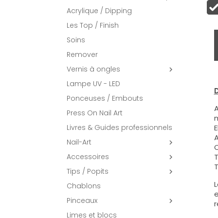
Acrylique / Dipping
Les Top / Finish
Soins
Remover
Vernis à ongles

Lampe UV - LED
D
Ponceuses / Embouts
A
Press On Nail Art
m
Livres & Guides professionnels
E
A
Nail-Art

C
Accessoires
T

T
Tips / Popits

L
Chablons
e
Pinceaux

r
Limes et blocs