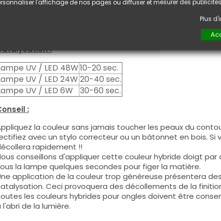
euxième couche pour garantir un résultat optimal.
rsonnaliser l'affichage de nos pages ou diffuser et mesurer des publicités
es produits s'utilisent autant en couleur pleine qu'en French
Plus d
ous pouvez dégraisser la couche de cohésion si vous désirez 
ouleur.
Acc
atalysation :
Lampe UV / LED 48W
10-20 sec.
Lampe UV / LED 24W
20-40 sec.
Lampe UV / LED 6W
30-60 sec.
onseil :
ppliquez la couleur sans jamais toucher les peaux du contour
ectifiez avec un stylo correcteur ou un bâtonnet en bois. Si
écollera rapidement !!
ous conseillons d'appliquer cette couleur hybride doigt par do
ous la lampe quelques secondes pour figer la matière.
ne application de la couleur trop généreuse présentera de
atalysation. Ceci provoquera des décollements de la finitio
outes les couleurs hybrides pour ongles doivent être conse
 l'abri de la lumière.