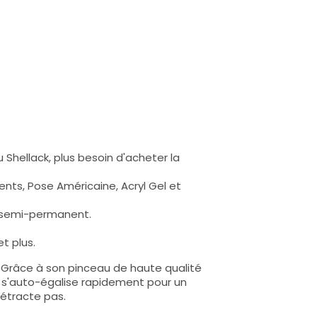
 Shellack, plus besoin d'acheter la
nts, Pose Américaine, Acryl Gel et
s semi-permanent.
t plus.
e. Grâce à son pinceau de haute qualité
lle s'auto-égalise rapidement pour un
rétracte pas.