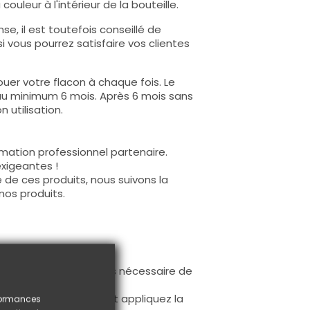
ouleur à l'intérieur de la bouteille.
e, il est toutefois conseillé de
i vous pourrez satisfaire vos clientes
uer votre flacon à chaque fois. Le
au minimum 6 mois. Après 6 mois sans
 utilisation.
mation professionnel partenaire.
exigeantes !
 de ces produits, nous suivons la
nos produits.
ur la base (il n'est pas nécessaire de
ès limage.
à la première couche et appliquez la
rformances