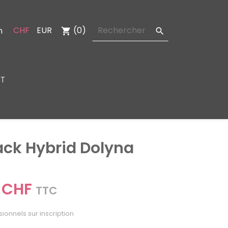
CHF
EUR
(0)
n
shopping_cart

T
ack Hybrid Dolyna
 CHF
TTC
sionnels sur inscription