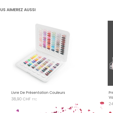
US AIMEREZ AUSSI
Livre De Présentation Couleurs
Pr
Vo
Prix
38,90 CHF
TTC
2