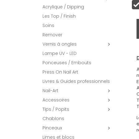
Acrylique / Dipping
Les Top / Finish
Soins
Remover
Vernis à ongles

Lampe UV - LED
D
Ponceuses / Embouts
A
Press On Nail Art
m
Livres & Guides professionnels
E
A
Nail-Art

C
Accessoires
T

T
Tips / Popits

L
Chablons
e
Pinceaux

r
Limes et blocs