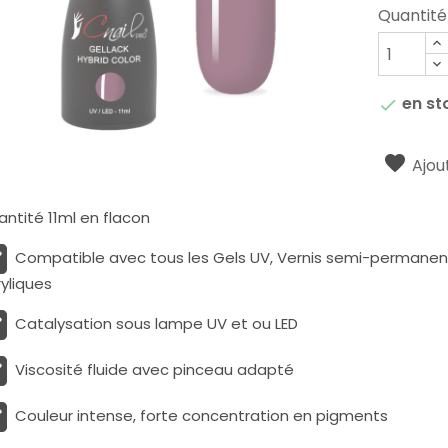
Quantité
en st

Ajout
ntité 11ml en flacon
Compatible avec tous les Gels UV, Vernis semi-permanents
yliques
Catalysation sous lampe UV et ou LED
Viscosité fluide avec pinceau adapté
Couleur intense, forte concentration en pigments