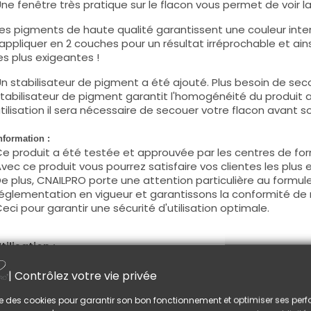
ne fenêtre très pratique sur le flacon vous permet de voir la c
es pigments de haute qualité garantissent une couleur intens
'appliquer en 2 couches pour un résultat irréprochable et ains
es plus exigeantes !
n stabilisateur de pigment a été ajouté. Plus besoin de seco
tabilisateur de pigment garantit l'homogénéité du produit 
tilisation il sera nécessaire de secouer votre flacon avant son
nformation :
e produit a été testée et approuvée par les centres de for
vec ce produit vous pourrez satisfaire vos clientes les plus 
e plus, CNAILPRO porte une attention particulière au formule
églementation en vigueur et garantissons la conformité de 
eci pour garantir une sécurité d'utilisation optimale.
tilisation :
ette couleur s'applique avec son pinceau, de manière fine, s
| Contrôlez votre vie privée
égraisser la couche de cohésion) ou sur la construction apr
e produit s'applique en deux couches, fermez le bord libre 
lise des cookies pour garantir son bon fonctionnement et optimiser ses pe