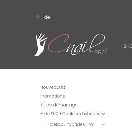
fr
de
SH
Nouveautés
Promotions
Kit de démarrage
+ de 1'000 Couleurs hybrides

Gellack hybrides 11ml
