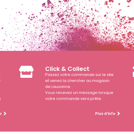
Click & Collect
t
Passez votre commande sur le site
e
et venez la chercher au magasin
de Lausanne.
Vous recevez un message lorsque
s
votre commande sera prête.
o
Plus d'info