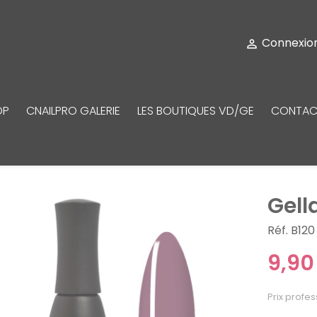
Connexio

OP
CNAILPRO GALERIE
LES BOUTIQUES VD/GE
CONTAC
Gell
Réf. B120
9,90
Prix profes