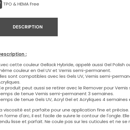
TPO & HEMA Free
DESCRIPTION
escription :
vec cette couleur Gellack Hybride, appelé aussi Gel Polish ou
ême couleur en Gel UV et Vernis semi-permanent.
lles sont compatibles avec les Gels UV, Vernis semi-permane
cryliques.
e produit peut aussi se retirer avec le Remover pour Verni
emps de tenue Vernis semi-permanent 3 semaines.
emps de tenue Gels UV, Acryl Gel et Acryliques 4 semaines e
a viscosité est parfaite pour une application fine et précis
n forme d'arc, il est facile de suivre le contour de l'ongle. E
endu lisse et parfait. Ne coule pas sur les cuticules et ne se 