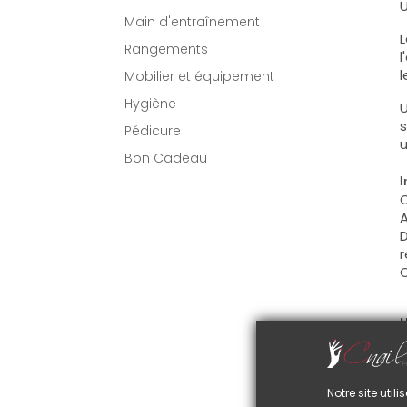
U
Main d'entraînement
L
Rangements
l
l
Mobilier et équipement
Hygiène
U
s
Pédicure
u
Bon Cadeau
I
C
A
D
r
C
U
C
d
C
Notre site uti