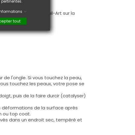
 pertinentes.
.
'informations
faire une création Nail-Art sur la
epter tout
 de l'ongle. Si vous touchez la peau,
 vous touchez les peaux, votre pose se
igt, puis de la faire durcir (catalyser)
s déformations de la surface après
n ou top coat.
rvés dans un endroit sec, tempéré et