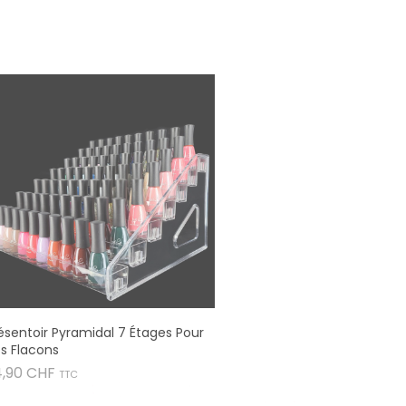
ésentoir Pyramidal 7 Étages Pour
s Flacons
Prix
4,90 CHF
TTC