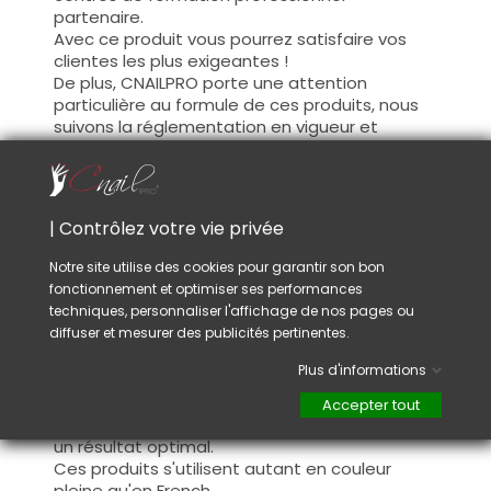
partenaire.
Avec ce produit vous pourrez satisfaire vos
clientes les plus exigeantes !
De plus, CNAILPRO porte une attention
particulière au formule de ces produits, nous
suivons la réglementation en vigueur et
garantissons la conformité de nos produits.
Ceci pour garantir une sécurité d'utilisation
optimale.
| Contrôlez votre vie privée
Utilisation :
Notre site utilise des cookies pour garantir son bon
fonctionnement et optimiser ses performances
Cette couleur s'applique avec son pinceau, de
techniques, personnaliser l'affichage de nos pages ou
manière fine, sur la base (il n'est pas
diffuser et mesurer des publicités pertinentes.
nécessaire de dégraisser la couche de
cohésion) ou sur la construction après limage.
Plus d'informations
Ce produit s'applique en deux couches,
fermez le bord libre à la première couche et
Accepter tout
appliquez la deuxième couche pour garantir
un résultat optimal.
Ces produits s'utilisent autant en couleur
pleine qu'en French.