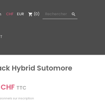
CHF
EUR
(0)
n
shopping_cart

T
ack Hybrid Sutomore
 CHF
TTC
sionnels sur inscription