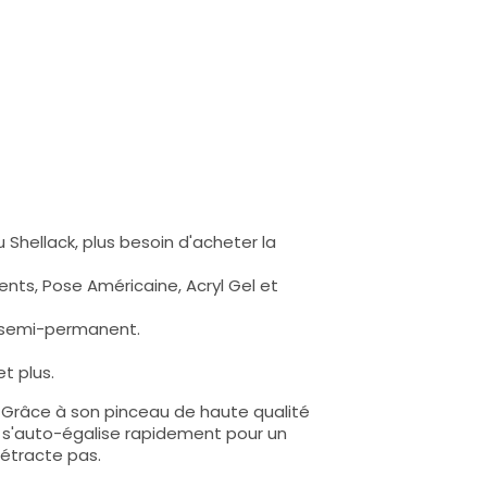
 Shellack, plus besoin d'acheter la
nts, Pose Américaine, Acryl Gel et
s semi-permanent.
t plus.
e. Grâce à son pinceau de haute qualité
lle s'auto-égalise rapidement pour un
rétracte pas.