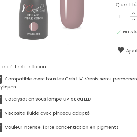
Quantité
en st

Ajout
ntité 11ml en flacon
Compatible avec tous les Gels UV, Vernis semi-permanents
yliques
Catalysation sous lampe UV et ou LED
Viscosité fluide avec pinceau adapté
Couleur intense, forte concentration en pigments