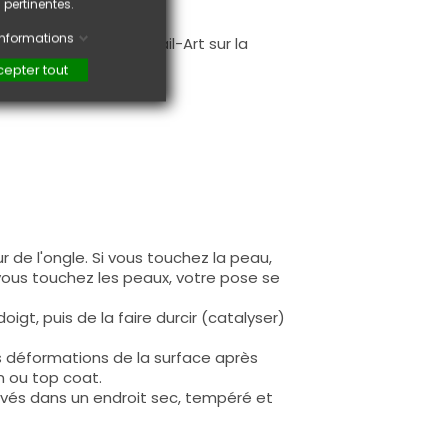
 pertinentes.
.
'informations
faire une création Nail-Art sur la
epter tout
 de l'ongle. Si vous touchez la peau,
 vous touchez les peaux, votre pose se
igt, puis de la faire durcir (catalyser)
s déformations de la surface après
n ou top coat.
rvés dans un endroit sec, tempéré et