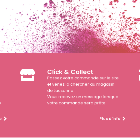
Click & Collect
t
Passez votre commande sur le site
e
et venez la chercher au magasin
de Lausanne.
Vous recevez un message lorsque
s
votre commande sera prête.
o
Plus d'info