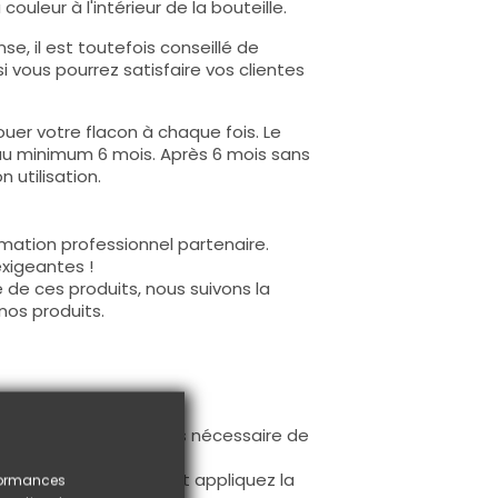
ouleur à l'intérieur de la bouteille.
e, il est toutefois conseillé de
i vous pourrez satisfaire vos clientes
uer votre flacon à chaque fois. Le
au minimum 6 mois. Après 6 mois sans
 utilisation.
mation professionnel partenaire.
exigeantes !
 de ces produits, nous suivons la
nos produits.
ur la base (il n'est pas nécessaire de
ès limage.
à la première couche et appliquez la
rformances