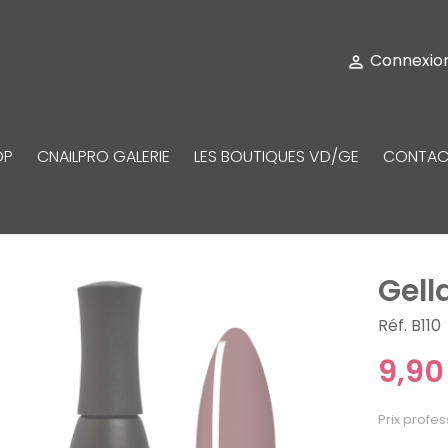
Connexio

OP
CNAILPRO GALERIE
LES BOUTIQUES VD/GE
CONTAC
Gell
Réf. B110
9,90
Prix profes