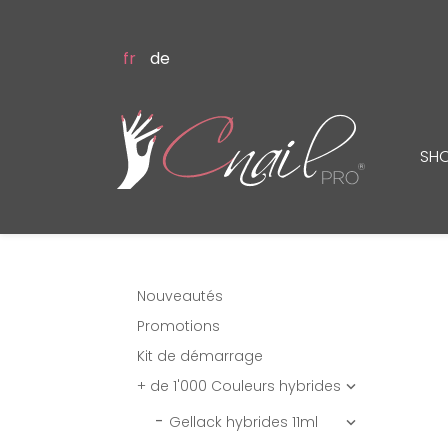
fr
de
SH
Nouveautés
Promotions
Kit de démarrage
+ de 1'000 Couleurs hybrides

Gellack hybrides 11ml
