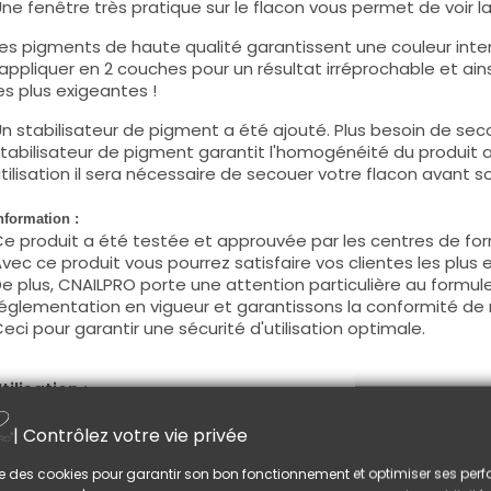
ne fenêtre très pratique sur le flacon vous permet de voir la c
es pigments de haute qualité garantissent une couleur intens
'appliquer en 2 couches pour un résultat irréprochable et ains
es plus exigeantes !
n stabilisateur de pigment a été ajouté. Plus besoin de seco
tabilisateur de pigment garantit l'homogénéité du produit 
tilisation il sera nécessaire de secouer votre flacon avant son
nformation :
e produit a été testée et approuvée par les centres de for
vec ce produit vous pourrez satisfaire vos clientes les plus 
e plus, CNAILPRO porte une attention particulière au formule
églementation en vigueur et garantissons la conformité de 
eci pour garantir une sécurité d'utilisation optimale.
tilisation :
ette couleur s'applique avec son pinceau, de manière fine, s
| Contrôlez votre vie privée
égraisser la couche de cohésion) ou sur la construction apr
e produit s'applique en deux couches, fermez le bord libre 
lise des cookies pour garantir son bon fonctionnement et optimiser ses pe