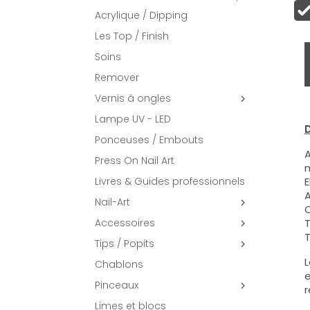
Acrylique / Dipping
Les Top / Finish
Soins
Remover
Vernis à ongles

Lampe UV - LED
D
Ponceuses / Embouts
A
Press On Nail Art
m
Livres & Guides professionnels
E
A
Nail-Art

C
Accessoires
T

T
Tips / Popits

L
Chablons
e
Pinceaux

r
Limes et blocs