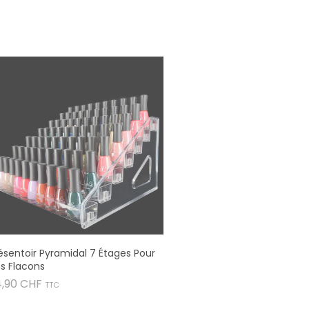
ésentoir Pyramidal 7 Étages Pour
s Flacons
Prix
4,90 CHF
TTC