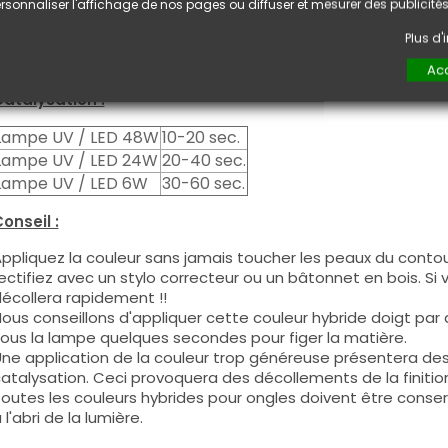
euxième couche pour garantir un résultat optimal.
rsonnaliser l'affichage de nos pages ou diffuser et mesurer des publicités
es produits s'utilisent autant en couleur pleine qu'en French
Plus d
ous pouvez dégraisser la couche de cohésion si vous désirez 
ouleur.
Acc
atalysation :
Lampe UV / LED 48W
10-20 sec.
Lampe UV / LED 24W
20-40 sec.
Lampe UV / LED 6W
30-60 sec.
onseil :
ppliquez la couleur sans jamais toucher les peaux du contour
ectifiez avec un stylo correcteur ou un bâtonnet en bois. Si
écollera rapidement !!
ous conseillons d'appliquer cette couleur hybride doigt par do
ous la lampe quelques secondes pour figer la matière.
ne application de la couleur trop généreuse présentera de
atalysation. Ceci provoquera des décollements de la finitio
outes les couleurs hybrides pour ongles doivent être conse
 l'abri de la lumière.