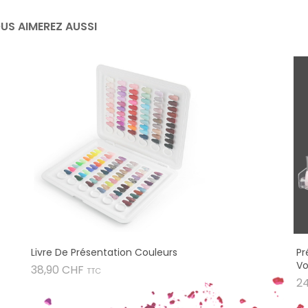
US AIMEREZ AUSSI
Livre De Présentation Couleurs
Pr
Vo
Prix
38,90 CHF
TTC
2