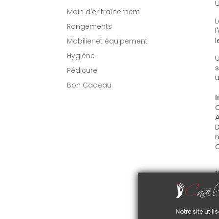
U
Main d'entraînement
L
Rangements
l
l
Mobilier et équipement
Hygiène
U
s
Pédicure
u
Bon Cadeau
I
C
A
D
r
C
U
C
d
C
Notre site uti