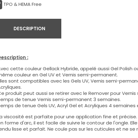
TPO & HEMA Free
DESCRIPTION
escription :
vec cette couleur Gellack Hybride, appelé aussi Gel Polish ou
ême couleur en Gel UV et Vernis semi-permanent.
lles sont compatibles avec les Gels UV, Vernis semi-permane
cryliques.
e produit peut aussi se retirer avec le Remover pour Verni
emps de tenue Vernis semi-permanent 3 semaines.
emps de tenue Gels UV, Acryl Gel et Acryliques 4 semaines e
a viscosité est parfaite pour une application fine et précis
n forme d'arc, il est facile de suivre le contour de l'ongle. E
endu lisse et parfait. Ne coule pas sur les cuticules et ne se 