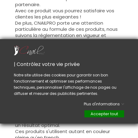
partenaire.
Avec ce produit vous pourrez satisfaire vos
clientes les plus exigeantes !
De plus, CNAILPRO porte une attention
particulière au formule de ces produits, nous
suivons la réglementation en vigueur et
garantissons la conformité de nos produits.
Ceci pour garantir une sécurité d'utilisation
optimale.
| Contrôlez votre vie privée
Utilisation :
Notre site utilise des cookies pour garantir son bon
fonctionnement et optimiser ses performances
Cette couleur s'applique avec son pinceau, de
techniques, personnaliser l'affichage de nos pages ou
manière fine, sur la base (il n'est pas
diffuser et mesurer des publicités pertinentes.
nécessaire de dégraisser la couche de
cohésion) ou sur la construction après limage.
Plus d'informations
Ce produit s'applique en deux couches,
fermez le bord libre à la première couche et
Accepter tout
appliquez la deuxième couche pour garantir
un résultat optimal.
Ces produits s'utilisent autant en couleur
pleine qu'en French.