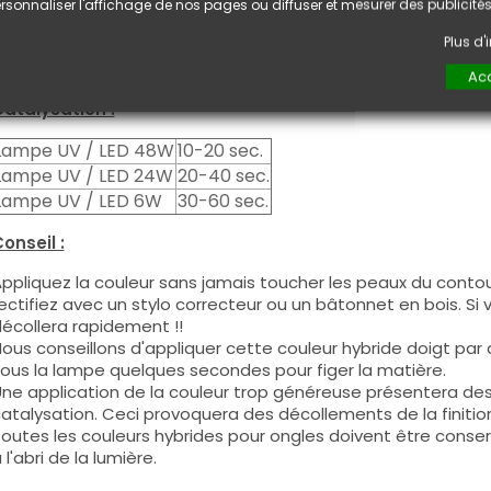
euxième couche pour garantir un résultat optimal.
rsonnaliser l'affichage de nos pages ou diffuser et mesurer des publicités
es produits s'utilisent autant en couleur pleine qu'en French
Plus d
ous pouvez dégraisser la couche de cohésion si vous désirez 
ouleur.
Acc
atalysation :
Lampe UV / LED 48W
10-20 sec.
Lampe UV / LED 24W
20-40 sec.
Lampe UV / LED 6W
30-60 sec.
onseil :
ppliquez la couleur sans jamais toucher les peaux du contour
ectifiez avec un stylo correcteur ou un bâtonnet en bois. Si
écollera rapidement !!
ous conseillons d'appliquer cette couleur hybride doigt par do
ous la lampe quelques secondes pour figer la matière.
ne application de la couleur trop généreuse présentera de
atalysation. Ceci provoquera des décollements de la finitio
outes les couleurs hybrides pour ongles doivent être conse
 l'abri de la lumière.