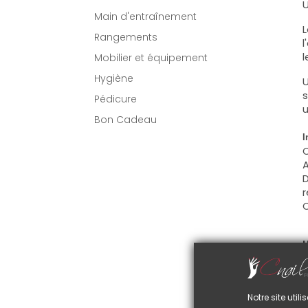
U
Main d'entraînement
L
Rangements
l
l
Mobilier et équipement
Hygiène
U
s
Pédicure
u
Bon Cadeau
I
C
A
D
r
C
U
C
d
C
Notre site uti