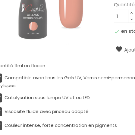
Quantité
en st

Ajout
ntité 11ml en flacon
Compatible avec tous les Gels UV, Vernis semi-permanents
yliques
Catalysation sous lampe UV et ou LED
Viscosité fluide avec pinceau adapté
Couleur intense, forte concentration en pigments