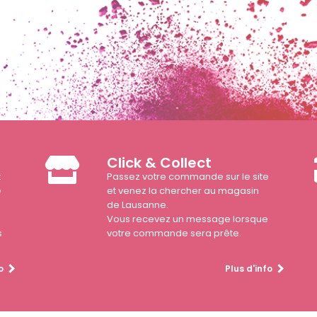
Click & Collect
t
Passez votre commande sur le site
e
et venez la chercher au magasin
de Lausanne.
Vous recevez un message lorsque
s
votre commande sera prête.
o
Plus d'info