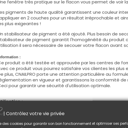
ne fenêtre très pratique sur le flacon vous permet de voir la c
es pigments de haute qualité garantissent une couleur intens
'appliquer en 2 couches pour un résultat irréprochable et ains
es plus exigeantes !
n stabilisateur de pigment a été ajouté. Plus besoin de seco
tabilisateur de pigment garantit l'homogénéité du produit 
tilisation il sera nécessaire de secouer votre flacon avant son
nformation :
e produit a été testée et approuvée par les centres de for
vec ce produit vous pourrez satisfaire vos clientes les plus 
e plus, CNAILPRO porte une attention particulière au formule
églementation en vigueur et garantissons la conformité de 
eci pour garantir une sécurité d'utilisation optimale.
tilisation :
ette couleur s'applique avec son pinceau, de manière fine, s
| Contrôlez votre vie privée
égraisser la couche de cohésion) ou sur la construction apr
e produit s'applique en deux couches, fermez le bord libre 
lise des cookies pour garantir son bon fonctionnement et optimiser ses pe