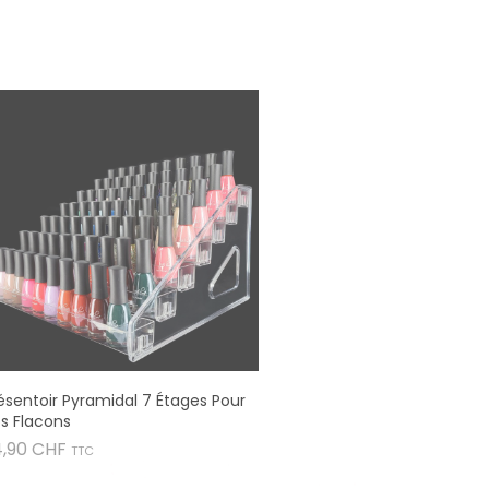
ésentoir Pyramidal 7 Étages Pour
s Flacons
Prix
4,90 CHF
TTC