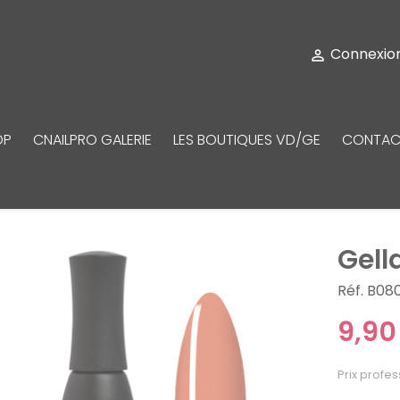
Connexio

OP
CNAILPRO GALERIE
LES BOUTIQUES VD/GE
CONTAC
Gell
Réf. B08
9,90
Prix profes