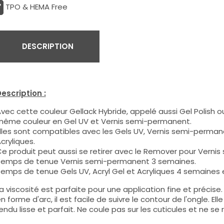
TPO & HEMA Free
DESCRIPTION
escription :
vec cette couleur Gellack Hybride, appelé aussi Gel Polish ou
ême couleur en Gel UV et Vernis semi-permanent.
lles sont compatibles avec les Gels UV, Vernis semi-permane
cryliques.
e produit peut aussi se retirer avec le Remover pour Verni
emps de tenue Vernis semi-permanent 3 semaines.
emps de tenue Gels UV, Acryl Gel et Acryliques 4 semaines e
a viscosité est parfaite pour une application fine et précis
n forme d'arc, il est facile de suivre le contour de l'ongle. E
endu lisse et parfait. Ne coule pas sur les cuticules et ne se 