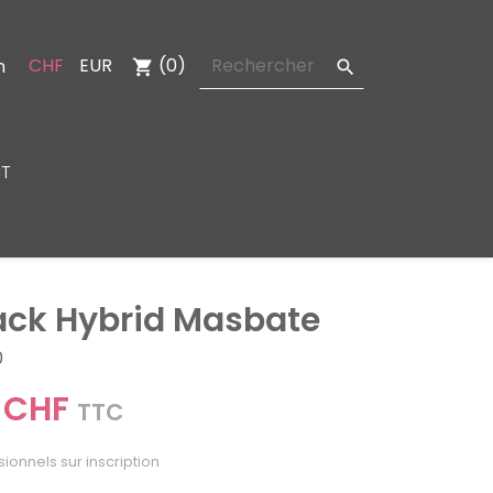
CHF
EUR
(0)
n
shopping_cart

T
ack Hybrid Masbate
0
 CHF
TTC
sionnels sur inscription