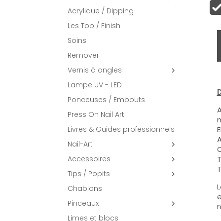
Acrylique / Dipping
Les Top / Finish
Soins
Remover
Vernis à ongles

Lampe UV - LED
D
Ponceuses / Embouts
A
Press On Nail Art
m
Livres & Guides professionnels
E
A
Nail-Art

C
Accessoires
T

T
Tips / Popits

L
Chablons
e
Pinceaux

r
Limes et blocs