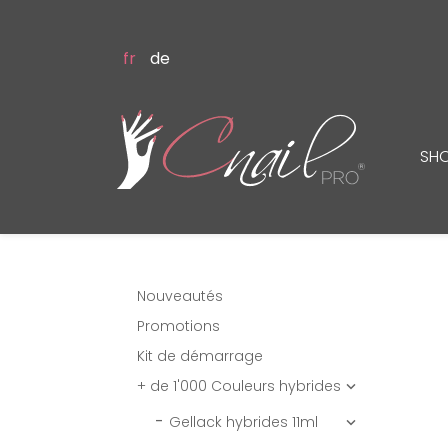
fr
de
SH
Nouveautés
Promotions
Kit de démarrage
+ de 1'000 Couleurs hybrides

Gellack hybrides 11ml
