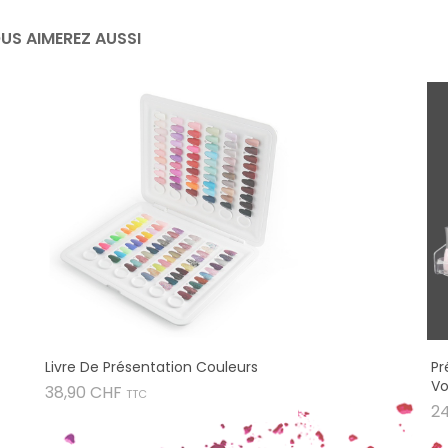
US AIMEREZ AUSSI
Livre De Présentation Couleurs
Pr
Vo
Prix
38,90 CHF
TTC
2