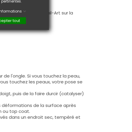
 pertinentes.
.
'informations
faire une création Nail-Art sur la
epter tout
 de l'ongle. Si vous touchez la peau,
 vous touchez les peaux, votre pose se
igt, puis de la faire durcir (catalyser)
s déformations de la surface après
n ou top coat.
rvés dans un endroit sec, tempéré et