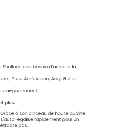
 Shellack, plus besoin d'acheter la
nts, Pose Américaine, Acryl Gel et
s semi-permanent.
t plus.
e. Grâce à son pinceau de haute qualité
lle s'auto-égalise rapidement pour un
rétracte pas.