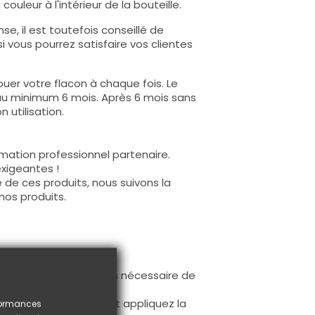
ouleur à l'intérieur de la bouteille.
e, il est toutefois conseillé de
i vous pourrez satisfaire vos clientes
uer votre flacon à chaque fois. Le
au minimum 6 mois. Après 6 mois sans
 utilisation.
mation professionnel partenaire.
exigeantes !
 de ces produits, nous suivons la
nos produits.
ur la base (il n'est pas nécessaire de
ès limage.
à la première couche et appliquez la
rformances