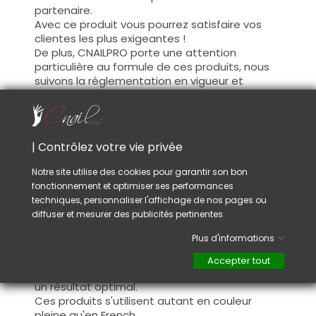
partenaire.
Avec ce produit vous pourrez satisfaire vos
clientes les plus exigeantes !
De plus, CNAILPRO porte une attention
particulière au formule de ces produits, nous
suivons la réglementation en vigueur et
garantissons la conformité de nos produits.
Ceci pour garantir une sécurité d'utilisation
optimale.
| Contrôlez votre vie privée
Utilisation :
Notre site utilise des cookies pour garantir son bon
fonctionnement et optimiser ses performances
Cette couleur s'applique avec son pinceau, de
techniques, personnaliser l'affichage de nos pages ou
manière fine, sur la base (il n'est pas
diffuser et mesurer des publicités pertinentes.
nécessaire de dégraisser la couche de
cohésion) ou sur la construction après limage.
Plus d'informations
Ce produit s'applique en deux couches,
fermez le bord libre à la première couche et
Accepter tout
appliquez la deuxième couche pour garantir
un résultat optimal.
Ces produits s'utilisent autant en couleur
pleine qu'en French.