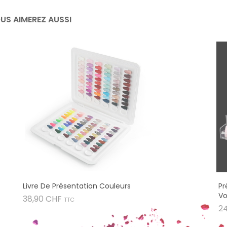
US AIMEREZ AUSSI
Livre De Présentation Couleurs
Pr
Vo
Prix
38,90 CHF
TTC
2