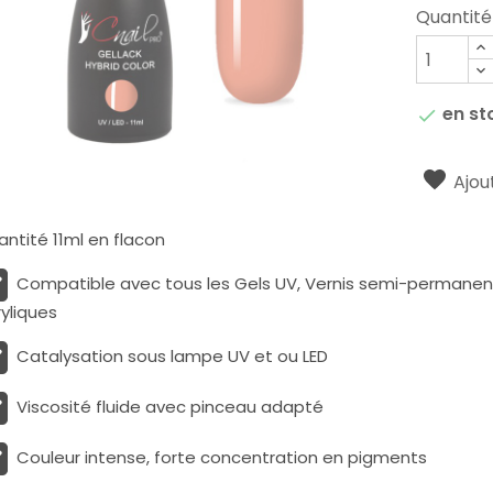
Quantité
en st

Ajout
ntité 11ml en flacon
Compatible avec tous les Gels UV, Vernis semi-permanents
yliques
Catalysation sous lampe UV et ou LED
Viscosité fluide avec pinceau adapté
Couleur intense, forte concentration en pigments