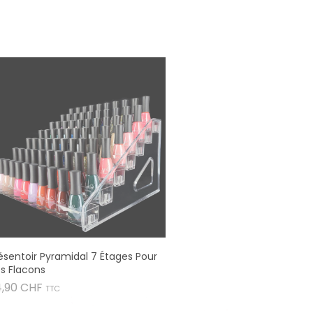
ésentoir Pyramidal 7 Étages Pour
s Flacons
Prix
4,90 CHF
TTC