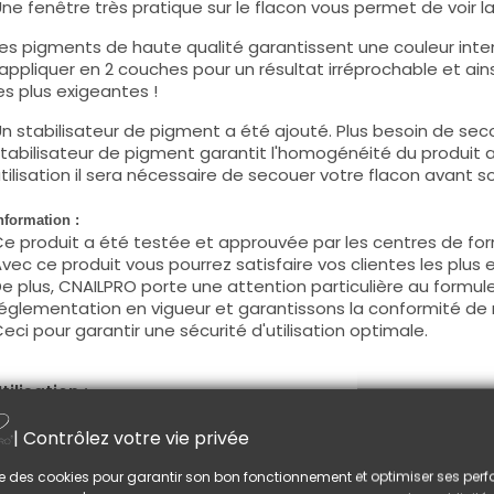
ne fenêtre très pratique sur le flacon vous permet de voir la c
es pigments de haute qualité garantissent une couleur intens
'appliquer en 2 couches pour un résultat irréprochable et ains
es plus exigeantes !
n stabilisateur de pigment a été ajouté. Plus besoin de seco
tabilisateur de pigment garantit l'homogénéité du produit 
tilisation il sera nécessaire de secouer votre flacon avant son
nformation :
e produit a été testée et approuvée par les centres de for
vec ce produit vous pourrez satisfaire vos clientes les plus 
e plus, CNAILPRO porte une attention particulière au formule
églementation en vigueur et garantissons la conformité de 
eci pour garantir une sécurité d'utilisation optimale.
tilisation :
ette couleur s'applique avec son pinceau, de manière fine, s
| Contrôlez votre vie privée
égraisser la couche de cohésion) ou sur la construction apr
e produit s'applique en deux couches, fermez le bord libre 
lise des cookies pour garantir son bon fonctionnement et optimiser ses pe