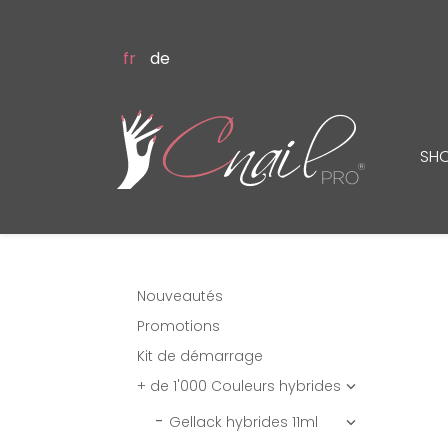
fr
de
SH
Nouveautés
Promotions
Kit de démarrage
+ de 1'000 Couleurs hybrides

Gellack hybrides 11ml
