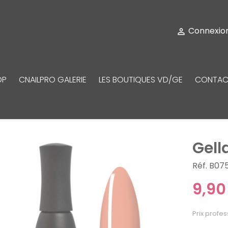
Connexio

OP
CNAILPRO GALERIE
LES BOUTIQUES VD/GE
CONTAC
Gell
Réf. B07
9,90
Prix profes