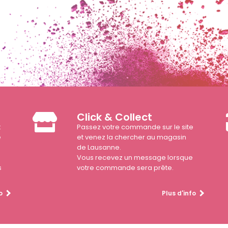
Click & Collect
t
Passez votre commande sur le site
e
et venez la chercher au magasin
de Lausanne.
Vous recevez un message lorsque
s
votre commande sera prête.
o
Plus d'info