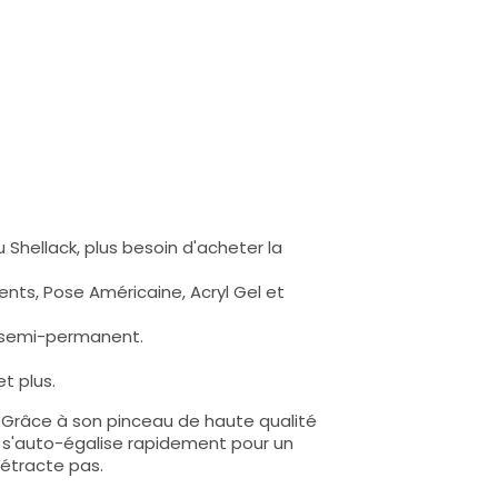
 Shellack, plus besoin d'acheter la
nts, Pose Américaine, Acryl Gel et
s semi-permanent.
t plus.
e. Grâce à son pinceau de haute qualité
lle s'auto-égalise rapidement pour un
rétracte pas.