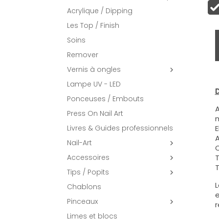
Acrylique / Dipping
Les Top / Finish
Soins
Remover
Vernis à ongles

Lampe UV - LED
D
Ponceuses / Embouts
A
Press On Nail Art
m
Livres & Guides professionnels
E
A
Nail-Art

C
Accessoires
T

T
Tips / Popits

L
Chablons
e
Pinceaux

r
Limes et blocs