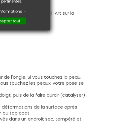
 pertinentes.
.
'informations
faire une création Nail-Art sur la
epter tout
 de l'ongle. Si vous touchez la peau,
 vous touchez les peaux, votre pose se
igt, puis de la faire durcir (catalyser)
s déformations de la surface après
n ou top coat.
rvés dans un endroit sec, tempéré et