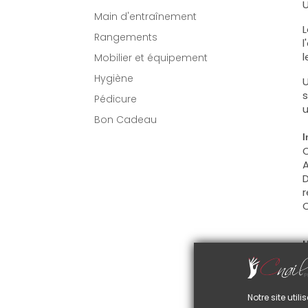
U
Main d'entraînement
L
Rangements
l
l
Mobilier et équipement
Hygiène
U
s
Pédicure
u
Bon Cadeau
I
C
A
D
r
C
U
C
d
C
Notre site uti