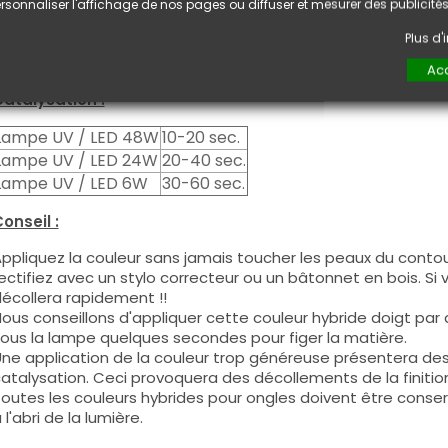
euxième couche pour garantir un résultat optimal.
rsonnaliser l'affichage de nos pages ou diffuser et mesurer des publicités
es produits s'utilisent autant en couleur pleine qu'en French
Plus d
ous pouvez dégraisser la couche de cohésion si vous désirez 
ouleur.
Acc
atalysation :
Lampe UV / LED 48W
10-20 sec.
Lampe UV / LED 24W
20-40 sec.
Lampe UV / LED 6W
30-60 sec.
onseil :
ppliquez la couleur sans jamais toucher les peaux du contour
ectifiez avec un stylo correcteur ou un bâtonnet en bois. Si
écollera rapidement !!
ous conseillons d'appliquer cette couleur hybride doigt par do
ous la lampe quelques secondes pour figer la matière.
ne application de la couleur trop généreuse présentera de
atalysation. Ceci provoquera des décollements de la finitio
outes les couleurs hybrides pour ongles doivent être conse
 l'abri de la lumière.