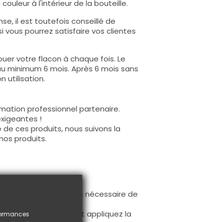
ouleur à l'intérieur de la bouteille.
e, il est toutefois conseillé de
i vous pourrez satisfaire vos clientes
uer votre flacon à chaque fois. Le
au minimum 6 mois. Après 6 mois sans
 utilisation.
mation professionnel partenaire.
exigeantes !
 de ces produits, nous suivons la
nos produits.
ur la base (il n'est pas nécessaire de
ès limage.
à la première couche et appliquez la
rformances