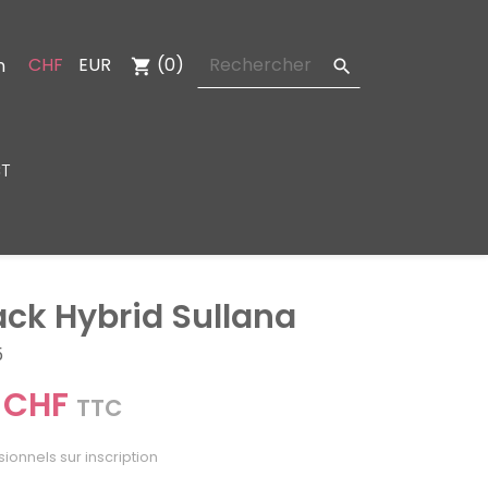
CHF
EUR
(0)
n
shopping_cart

T
ack Hybrid Sullana
5
 CHF
TTC
sionnels sur inscription