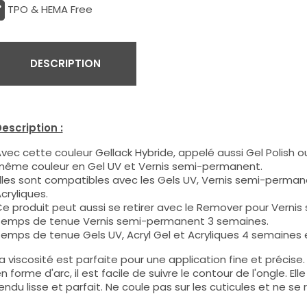
TPO & HEMA Free
DESCRIPTION
escription :
vec cette couleur Gellack Hybride, appelé aussi Gel Polish ou
ême couleur en Gel UV et Vernis semi-permanent.
lles sont compatibles avec les Gels UV, Vernis semi-permane
cryliques.
e produit peut aussi se retirer avec le Remover pour Verni
emps de tenue Vernis semi-permanent 3 semaines.
emps de tenue Gels UV, Acryl Gel et Acryliques 4 semaines e
a viscosité est parfaite pour une application fine et précis
n forme d'arc, il est facile de suivre le contour de l'ongle. E
endu lisse et parfait. Ne coule pas sur les cuticules et ne se 