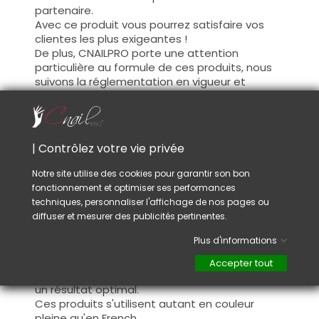
partenaire.
Avec ce produit vous pourrez satisfaire vos
clientes les plus exigeantes !
De plus, CNAILPRO porte une attention
particulière au formule de ces produits, nous
suivons la réglementation en vigueur et
garantissons la conformité de nos produits.
Ceci pour garantir une sécurité d'utilisation
optimale.
| Contrôlez votre vie privée
Utilisation :
Notre site utilise des cookies pour garantir son bon
fonctionnement et optimiser ses performances
Cette couleur s'applique avec son pinceau, de
techniques, personnaliser l'affichage de nos pages ou
manière fine, sur la base (il n'est pas
diffuser et mesurer des publicités pertinentes.
nécessaire de dégraisser la couche de
cohésion) ou sur la construction après limage.
Plus d'informations
Ce produit s'applique en deux couches,
fermez le bord libre à la première couche et
Accepter tout
appliquez la deuxième couche pour garantir
un résultat optimal.
Ces produits s'utilisent autant en couleur
pleine qu'en French.