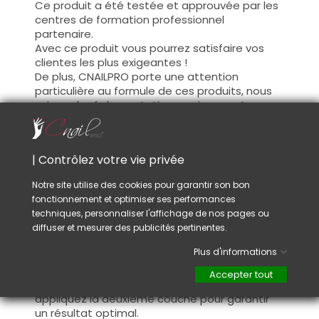
Ce produit a été testée et approuvée par les
centres de formation professionnel
partenaire.
Avec ce produit vous pourrez satisfaire vos
clientes les plus exigeantes !
De plus, CNAILPRO porte une attention
particulière au formule de ces produits, nous
suivons la réglementation en vigueur et
garantissons la conformité de nos produits.
Ceci pour garantir une sécurité d'utilisation
optimale.
| Contrôlez votre vie privée
Notre site utilise des cookies pour garantir son bon
Utilisation :
fonctionnement et optimiser ses performances
Cette couleur s'applique avec son pinceau, de
techniques, personnaliser l'affichage de nos pages ou
manière fine, sur la base (il n'est pas
diffuser et mesurer des publicités pertinentes.
nécessaire de dégraisser la couche de
Plus d'informations
cohésion) ou sur la construction après limage.
Ce produit s'applique en deux couches,
Accepter tout
fermez le bord libre à la première couche et
appliquez la deuxième couche pour garantir
un résultat optimal.