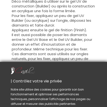
Déco métalliques à utiliser sur le gel UV de
construction (Builder) ou après la construction
en acrylique une fois la forme limée.
Pour les fixer, appliquez un peu de gel UV
Builder (ou acrylique) sur l'ongle, déposez les
diamants et faite durcir.
Appliquez ensuite le gel de finition (Finish).
Il est aussi possible de poser les diamants
entre le Gel UV Base et le Gel UV Builder, pour
donner un effet d'incrustation et de
profondeur. Même technique pour les fixer.
Ces diamants sont aussi utilisés sur ongles
naturels, pour les fixer, appliquez un peu de
vernis sur l'ongle, laissez sécher, puis recouvrir
de vernis transparent (Top Coat).
Conseil :
| Contrôlez votre vie privée
Utilisez un bâtonnet en bois d'oranger ou
pincette nail-art, ces outils sont idéals pour
Notre site utilise des cookies pour garantir son bon
poser les déco avec précision et plus de
fonctionnement et optimiser ses performances
facilité.
techniques, personnaliser l'affichage de nos pages ou
diffuser et mesurer des publicités pertinentes.