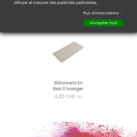
facilité.
diffuser et mesurer des publicités pertinentes.
Plus d'informations
VOUS AIMEREZ AUSSI
Accepter tout
Bâtonnets En
Bois D'oranger
Prix
4,20 CHF
TTC