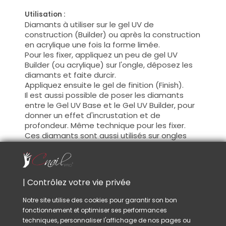
Utilisation :
Diamants à utiliser sur le gel UV de
construction (Builder) ou après la construction
en acrylique une fois la forme limée.
Pour les fixer, appliquez un peu de gel UV
Builder (ou acrylique) sur l'ongle, déposez les
diamants et faite durcir.
Appliquez ensuite le gel de finition (Finish).
Il est aussi possible de poser les diamants
entre le Gel UV Base et le Gel UV Builder, pour
donner un effet d'incrustation et de
profondeur. Même technique pour les fixer.
Ces diamants sont aussi utilisés sur ongles
naturels, pour les fixer, appliquez un peu de
vernis sur l'ongle, laissez sécher, puis recouvrir
de vernis transparent (Top Coat).
| Contrôlez votre vie privée
Conseil :
Utilisez un bâtonnet en bois d'oranger ou
Notre site utilise des cookies pour garantir son bon
pincette nail-art, ces outils sont idéals pour
fonctionnement et optimiser ses performances
poser les stickers avec précision et plus de
techniques, personnaliser l'affichage de nos pages ou