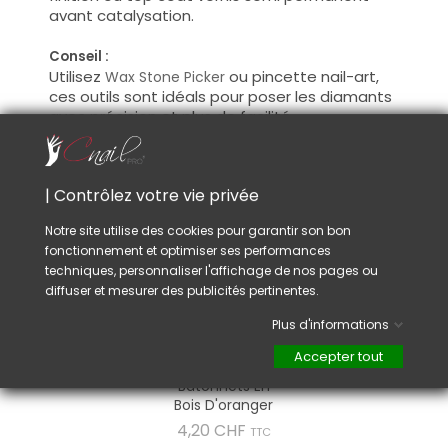
avant catalysation.
Conseil :
Utilisez
ou pincette nail-art,
Wax Stone Picker
ces outils sont idéals pour poser les diamants
avec précision et plus de facilité.
VOUS AIMEREZ AUSSI
| Contrôlez votre vie privée
Notre site utilise des cookies pour garantir son bon
fonctionnement et optimiser ses performances
techniques, personnaliser l'affichage de nos pages ou
diffuser et mesurer des publicités pertinentes.
Plus d'informations
Accepter tout
Bâtonnets En
Bois D'oranger
Prix
4,20 CHF
TTC