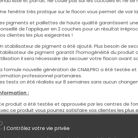
endu lisse et parfait. Ne coule pas sur les cuticules et ne se 
ne fenêtre très pratique sur le flacon vous permet de voir la c
es pigments et paillettes de haute qualité garantissent une c
onseillé de l'appliquer en 2 couches pour un résultat irréproc
os clientes les plus exigeantes !
n stabilisateur de pigment a été ajouté. Plus besoin de seco
tabilisateur de pigment garantit l'homogénéité du produit 
tilisation il sera nécessaire de secouer votre flacon avant son
a formule nouvelle génération de CNAILPRO a été testée et
ormation professionnel partenaires.
es tests on été réalisés sur 8 semaines sans aucun changeme
nformation :
e produit a été testée et approuvée par les centres de for
vec ce produit vous pourrez satisfaire vos clientes les plus 
e plus, CNAILPRO porte une attention particulière au formule
églementation en vigueur et garantissons la conformité de 
| Contrôlez votre vie privée
eci pour garantir une sécurité d'utilisation optimale.