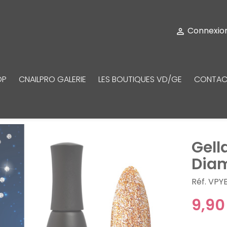
Connexio

OP
CNAILPRO GALERIE
LES BOUTIQUES VD/GE
CONTAC
Gell
Dia
Réf. VPY
9,90