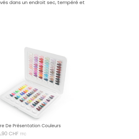
rvés dans un endroit sec, tempéré et
vre De Présentation Couleurs
Prix
8,90 CHF
TTC