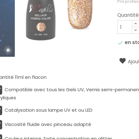
Prix profes
Quantité
en st

Ajout
ntité 11ml en flacon
Compatible avec tous les Gels UV, Vernis semi-permanents
yliques
Catalysation sous lampe UV et ou LED
Viscosité fluide avec pinceau adapté
Couleur intense, forte concentration en glitter