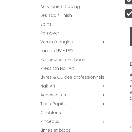
Acrylique / Dipping
Les Top / Finish
Soins
Remover
Vernis à ongles

Lampe UV - LED
Ponceuses / Embouts
D
Press On Nail Art
A
Livres & Guides professionnels
m
Nail-Art
E

A
Accessoires

C
Tips / Popits
T

T
Chablons
L
Pinceaux

e
Limes et blocs