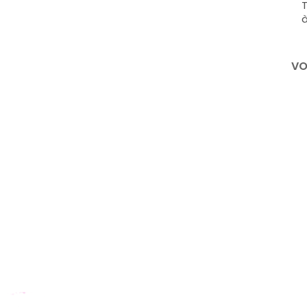
T
à
VO