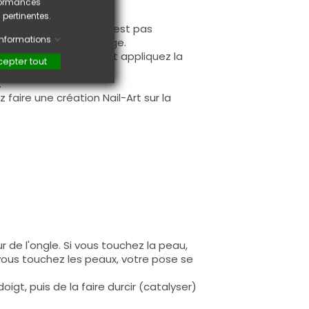
rformances
 pertinentes.
use, sur la base (il n'est pas
'informations
nstruction après limage.
à la première couche et appliquez la
epter tout
.
faire une création Nail-Art sur la
 de l'ongle. Si vous touchez la peau,
 vous touchez les peaux, votre pose se
igt, puis de la faire durcir (catalyser)