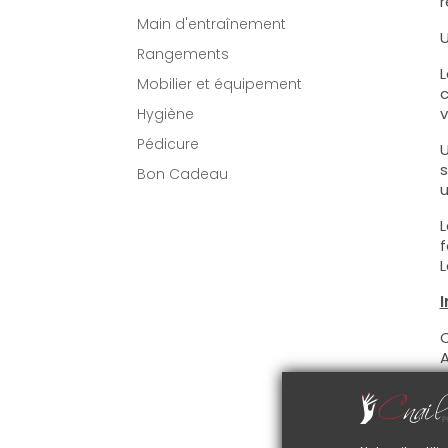
r
Main d'entraînement
U
Rangements
L
Mobilier et équipement
c
v
Hygiène
Pédicure
U
s
Bon Cadeau
u
L
f
L
I
C
A
D
r
C