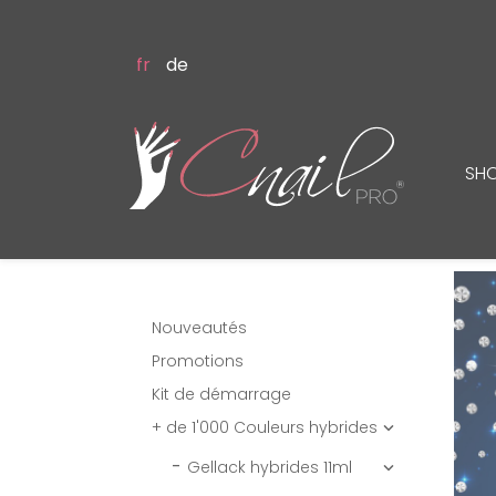
fr
de
SH
Nouveautés
Promotions
Kit de démarrage
+ de 1'000 Couleurs hybrides

Gellack hybrides 11ml
