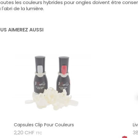
outes les couleurs hybrides pour ongles doivent être conse
 l'abri de la lumière.
US AIMEREZ AUSSI
Capsules Clip Pour Couleurs
Li
Prix
2,20 CHF
3
TTC