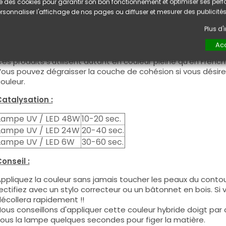
lise des cookies pour garantir son bon fonctionnement et optimiser ses pe
tilisation :
rsonnaliser l'affichage de nos pages ou diffuser et mesurer des publicités
ette couleur s'applique avec son pinceau, de manière génére
Plus d
écessaire de dégraisser la couche de cohésion) ou sur la co
e produit s'applique en deux couches, fermez le bord libre 
Acc
euxième couche pour garantir un résultat optimal.
es produits s'utilisent autant en couleur pleine qu'en French
ous pouvez dégraisser la couche de cohésion si vous désirez 
ouleur.
atalysation :
Lampe UV / LED 48W
10-20 sec.
Lampe UV / LED 24W
20-40 sec.
Lampe UV / LED 6W
30-60 sec.
onseil :
ppliquez la couleur sans jamais toucher les peaux du contour
ectifiez avec un stylo correcteur ou un bâtonnet en bois. Si
écollera rapidement !!
ous conseillons d'appliquer cette couleur hybride doigt par do
ous la lampe quelques secondes pour figer la matière.