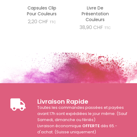
Capsules Clip
Livre De
Pour Couleurs
Présentation
Couleurs
Prix
2,20 CHF
TTC
Prix
38,90 CHF
TTC
Livraison Rapide
Toutes les commandes passées et payées
avant 17h sont expédiées le jour même. (Sauf
Samedi, dimanche ou fériés)
Livraison économique
OFFERTE
dès 65.-
d'achat. (Suisse uniquement)