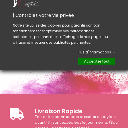
Les lampes UV et LED
pour les
ongles ne
produisent pas de rayons UV nocifs.
Néanmoins certaines peaux très fines sont
| Contrôlez votre vie privée
plus sensibles aux rayons UV et LED que
Notre site utilise des cookies pour garantir son bon
d'
autres
.
fonctionnement et optimiser ses performances
techniques, personnaliser l'affichage de nos pages ou
Conseil :
diffuser et mesurer des publicités pertinentes.
Lavable en machine et réutilisable.
Plus d'informations
Accepter tout
Livraison Rapide
Toutes les commandes passées et payées
avant 17h sont expédiées le jour même. (Sauf