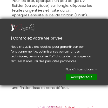
Pour les fixer, appliquez un peu de gel UV
Builder (ou acrylique) sur l'ongle, déposez les
feuilles argentées et faite durcir.
Appliquez ensuite le gel de finition (Finish).
Il est aussi possible de poser les feuilles
argentées entre le Gel UV Base et le Gel UV
Builder, pour donner un effet d'incrustation et
de profondeur. Même technique pour les fixer.
| Contrôlez votre vie privée
Ces feuilles argentées sont aussi utilisées sur
ongles naturels, pour les fixer, appliquez un
Notre site utilise des cookies pour garantir son bon
peu de vernis sur l'ongle, laissez sécher, puis
fonctionnement et optimiser ses performances
recouvrir de vernis transparent (Top Coat).
techniques, personnaliser l'affichage de nos pages ou
diffuser et mesurer des publicités pertinentes.
Conseil :
Si vous choisissez la technique avant le Gel UV
Plus d'informations
Finish, une fois les feuilles argentées fixées sur
Accepter tout
la construction, limez les parties de feuilles
argentées qui dépassent. Ceci vous garantira
une finition lisse et sans défaut.