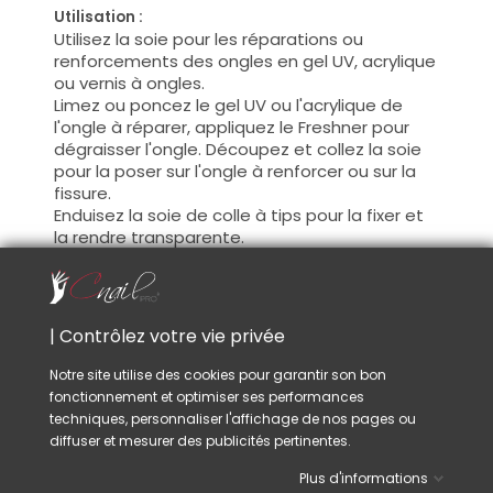
Utilisation :
Utilisez la soie pour les réparations ou
renforcements des ongles en gel UV, acrylique
ou vernis à ongles.
Limez ou poncez le gel UV ou l'acrylique de
l'ongle à réparer, appliquez le Freshner pour
dégraisser l'ongle. Découpez et collez la soie
pour la poser sur l'ongle à renforcer ou sur la
fissure.
Enduisez la soie de colle à tips pour la fixer et
la rendre transparente.
Une fois la colle à tips sèche, terminez avec un
bloc dépolissoir ou une lime éponge pour
unifier la surface avant d'appliquer le gel UV,
l'acrylique ou le vernis à ongles.
| Contrôlez votre vie privée
Dimensions :
Notre site utilise des cookies pour garantir son bon
Largeur 3cm, longeur 1m.
fonctionnement et optimiser ses performances
techniques, personnaliser l'affichage de nos pages ou
diffuser et mesurer des publicités pertinentes.
VOUS AIMEREZ AUSSI
Plus d'informations