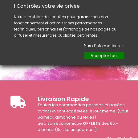
| Contrôlez votre vie privée
Conseil :
En réalisant vos couleurs sur mesure, vous
Notre site utilise des cookies pour garantir son bon
pouvez proposer à vos clientes une gamme
fonctionnement et optimiser ses performances
de couleurs uniques.
techniques, personnaliser l'affichage de nos pages ou
diffuser et mesurer des publicités pertinentes.
Plus d'informations
Accepter tout
Livraison Rapide
Toutes les commandes passées et payées
avant 17h sont expédiées le jour même. (Sauf
Samedi, dimanche ou fériés)
Livraison économique
OFFERTE
dès 65.-
d'achat. (Suisse uniquement)