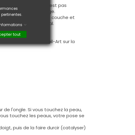
use, sur la base (il n'est pas
rformances
nstruction après limage.
 pertinentes.
bord libre à la première couche et
tir un résultat optimal.
'informations
ur ;-)
epter tout
.
faire une création Nail-Art sur la
 de l'ongle. Si vous touchez la peau,
 vous touchez les peaux, votre pose se
igt, puis de la faire durcir (catalyser)