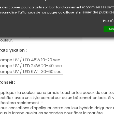
ette couleur s'applique avec son pinceau, de manière génére
lise des cookies pour garantir son bon fonctionnement et optimiser ses pe
écessaire de dégraisser la couche de cohésion) ou sur la co
rsonnaliser l'affichage de nos pages ou diffuser et mesurer des publicités
e produit s'applique en deux voire trois couches, fermez le 
ppliquez la deuxième couche et troisième couche pour garan
Plus d
joutez une couche de blanc dessous pour intensifier la coule
Acc
es produits s'utilisent autant en couleur pleine qu'en French
ous pouvez dégraisser la couche de cohésion si vous désirez 
ouleur.
atalysation :
Lampe UV / LED 48W
10-20 sec.
Lampe UV / LED 24W
20-40 sec.
Lampe UV / LED 6W
30-60 sec.
onseil :
ppliquez la couleur sans jamais toucher les peaux du contour
ectifiez avec un stylo correcteur ou un bâtonnet en bois. Si
écollera rapidement !!
ous conseillons d'appliquer cette couleur hybride doigt par do
ous la lampe quelques secondes pour figer la matière.