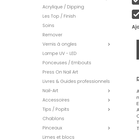
Acrylique / Dipping
Les Top / Finish
Soins
Aj
Remover
Vernis à ongles

Lampe UV - LED
Ponceuses / Embouts
Press On Nail Art
D
Livres & Guides professionnels
Nail-Art
A

m
Accessoires

E
Tips / Popits
A

C
Chablons
T
Pinceaux
T

Limes et blocs