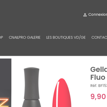
Connexio

OP
CNAILPRO GALERIE
LES BOUTIQUES VD/GE
CONTAC
Gell
Fluo
Réf. BF15
9,90