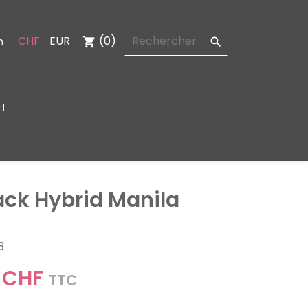
CHF
EUR
(0)
n
shopping_cart

T
ack Hybrid Manila
3
 CHF
TTC