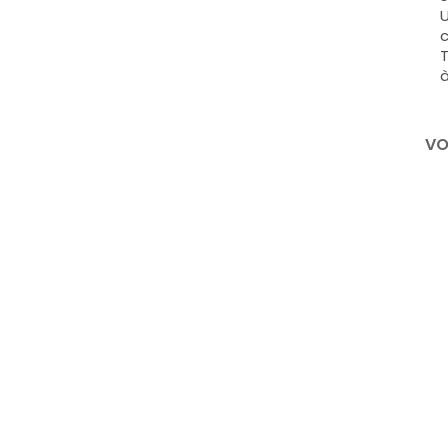
U
c
T
à
VO