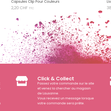
Capsules Clip Pour Couleurs
Li
Prix
2,20 CHF
3
TTC
Click & Collect
t
Passez votre commande sur le site
e
et venez la chercher au magasin
de Lausanne.
Vous recevez un message lorsque
s
votre commande sera prête.