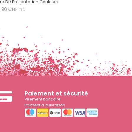
vre De Présentation Couleurs
Prix
8,90 CHF
TTC
Paiement et sécurité
Virement bancaire.
Paiment à la livraison