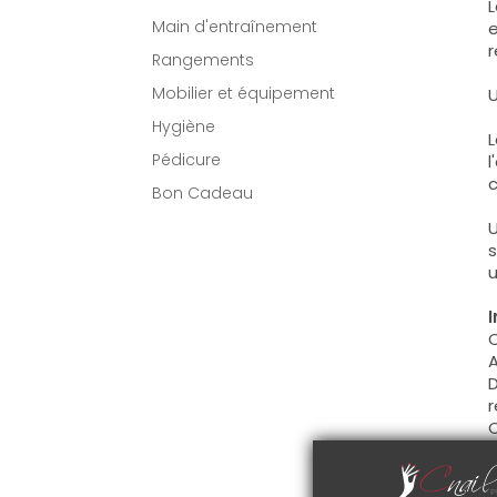
L
Main d'entraînement
e
r
Rangements
Mobilier et équipement
U
Hygiène
L
Pédicure
l
c
Bon Cadeau
U
s
u
I
C
A
D
r
C
U