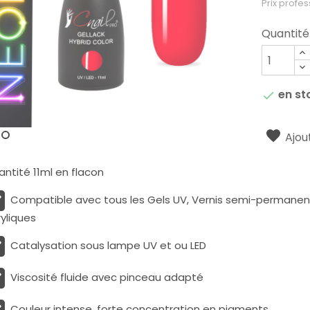
Prix profes
Quantité
en st

Ajout
ntité 11ml en flacon
Compatible avec tous les Gels UV, Vernis semi-permanents
yliques
Catalysation sous lampe UV et ou LED
Viscosité fluide avec pinceau adapté
Couleur intense, forte concentration en pigments