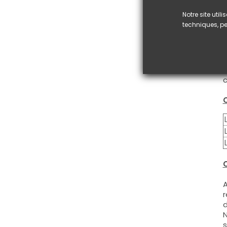
C
Notre site uti
n
techniques, pe
C
a
A
C
V
c
C
C
A
r
d
N
s