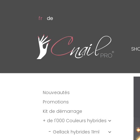
fr
de
SH
Nouveautés
Promotions
Kit de démarrage
+ de 1'000 Couleurs hybrides

Gellack hybrides 11ml
