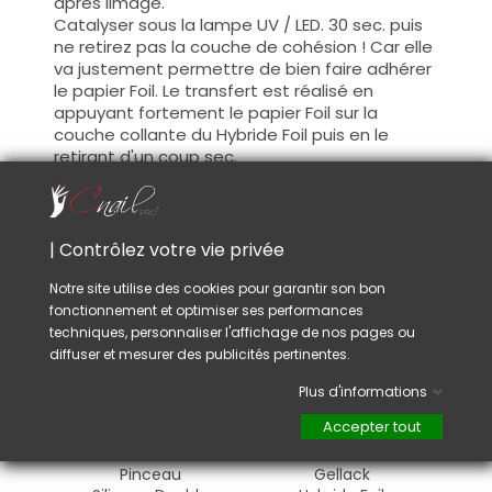
après limage.
Catalyser sous la lampe UV / LED. 30 sec. puis
ne retirez pas la couche de cohésion ! Car elle
va justement permettre de bien faire adhérer
le papier Foil. Le transfert est réalisé en
appuyant fortement le papier Foil sur la
couche collante du Hybride Foil puis en le
retirant d'un coup sec.
Il est nécessaire d'appliquer la finition à la fin.
| Contrôlez votre vie privée
VOUS AIMEREZ AUSSI
Notre site utilise des cookies pour garantir son bon
fonctionnement et optimiser ses performances
techniques, personnaliser l'affichage de nos pages ou
diffuser et mesurer des publicités pertinentes.
Plus d'informations
Accepter tout
Pinceau
Gellack