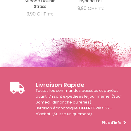
Silicone Double
Hybride Foil
Strass
Prix
9,90 CHF
TTC
Prix
9,90 CHF
TTC
Livraison Rapide
Toutes les commandes passées et payées
avant 17h sont expédiées le jour même. (Sauf
Samedi, dimanche ou fériés)
Livraison économique
OFFERTE
dès 65.-
d'achat. (Suisse uniquement)
Plus d'info