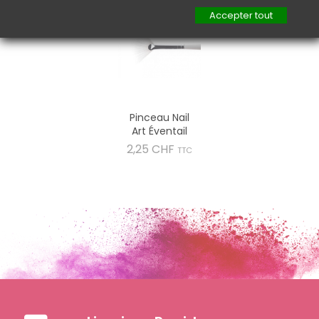
Accepter tout
Pinceau Nail
Art Éventail
Prix
2,25 CHF
TTC