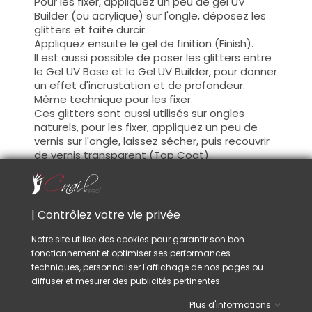
Pour les fixer, appliquez un peu de gel UV
Builder (ou acrylique) sur l'ongle, déposez les
glitters et faite durcir.
Appliquez ensuite le gel de finition (Finish).
Il est aussi possible de poser les glitters entre
le Gel UV Base et le Gel UV Builder, pour donner
un effet d'incrustation et de profondeur.
Même technique pour les fixer.
Ces glitters sont aussi utilisés sur ongles
naturels, pour les fixer, appliquez un peu de
vernis sur l'ongle, laissez sécher, puis recouvrir
de vernis transparent (Top Coat).
Conseil :
Si vous choisissez la technique avant le Gel UV
Finish, une fois les glitters fixés sur la
| Contrôlez votre vie privée
construction, limez la surface des ongles. Ceci
vous garantira une finition lisse et sans défaut.
Notre site utilise des cookies pour garantir son bon
fonctionnement et optimiser ses performances
techniques, personnaliser l'affichage de nos pages ou
diffuser et mesurer des publicités pertinentes.
VOUS AIMEREZ AUSSI
Plus d'informations