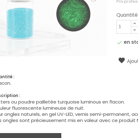
Prix profes
Quantité
en st

Ajout
ntité :
lacon.
cription :
tters ou poudre pailletée turquoise luminous en flacon.
leur fluorescente lumineuse de nuit.
r ongles naturels, en gel UV-LED, vernis semi-permanent, acry
 ongles sont précieusement mis en valeur avec ce produit N