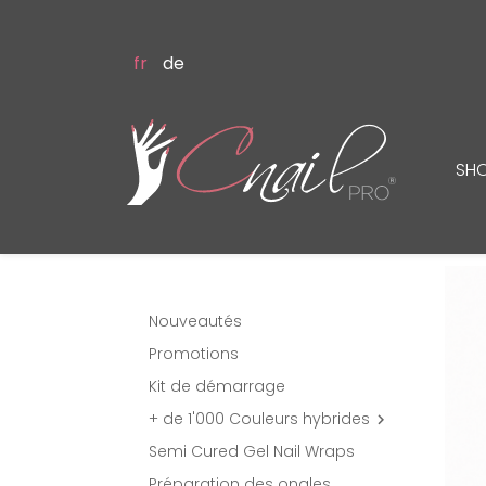
fr
de
SH
Nouveautés
Promotions
Kit de démarrage
+ de 1'000 Couleurs hybrides

Semi Cured Gel Nail Wraps
Préparation des ongles