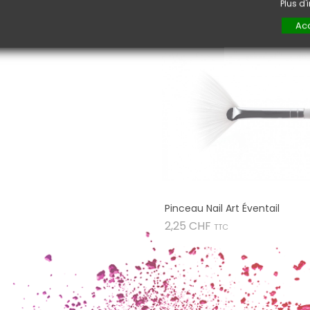
Plus d
Acc
Pinceau Nail Art Éventail
Prix
2,25 CHF
TTC