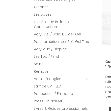
Cleaner
Les Bases
Les Gels UV Builder /
Construction
Acryl Gel / Solid Builder Gel
Pose américaine / Soft Gel Tips
Acrylique / Dipping
Les Top / Finish
Qua
Soins
1 f
Remover
Des
Vernis à ongles

Gli
Lampe UV - LED
Cou
Pou
Ponceuses / Embouts
Vos
Press On Nail Art
Livres & Guides professionnels