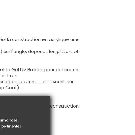
près la construction en acrylique une
) sur l'ongle, déposez les glitters et
 et le Gel UV Builder, pour donner un
s fixer.
xer, appliquez un peu de vernis sur
Top Coat).
les glitters fixés sur la construction,
isse et sans défaut.
rformances
 pertinentes.