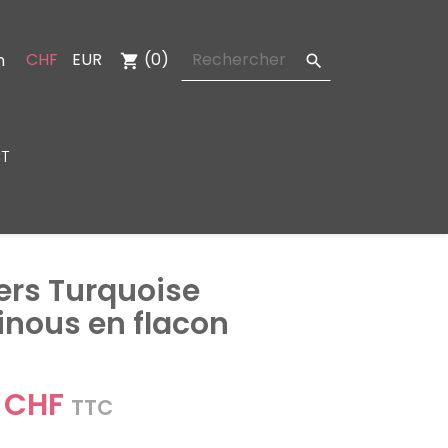
CHF
EUR
(0)
n
shopping_cart

T
ters Turquoise
nous en flacon
 CHF
TTC