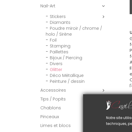
Nail-Art

Stickers

Diamants
Poudre miroir / chrome /
U
holo / Sirène
G
Foil
f
Stamping
P
Paillettes
f
Bijoux / Piercing
A
Divers
I
Glitter
e
Déco Métallique
C
Peinture / dessin
l
Accessoires

C
Tips / Popits

S
Chablons
l
Pinceaux

Notre site uti
techniques, pe
Limes et blocs
VO