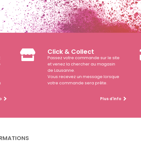
Click & Collect
t
Passez votre commande sur le site
e
et venez la chercher au magasin
de Lausanne.
Vous recevez un message lorsque
s
votre commande sera prête.
o
Plus d'info
RMATIONS