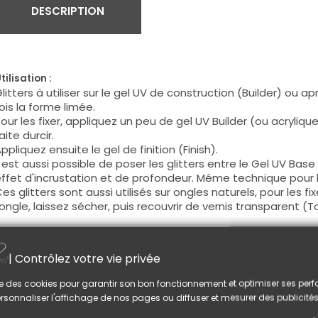
DESCRIPTION
tilisation :
litters à utiliser sur le gel UV de construction (Builder) ou a
ois la forme limée.
our les fixer, appliquez un peu de gel UV Builder (ou acrylique
aite durcir.
ppliquez ensuite le gel de finition (Finish).
l est aussi possible de poser les glitters entre le Gel UV Base
ffet d'incrustation et de profondeur. Même technique pour le
es glitters sont aussi utilisés sur ongles naturels, pour les fi
'ongle, laissez sécher, puis recouvrir de vernis transparent (
onseil :
i vous choisissez la technique avant le Gel UV Finish, une fois 
| Contrôlez votre vie privée
imez la surface des ongles. Ceci vous garantira une finition l
lise des cookies pour garantir son bon fonctionnement et optimiser ses pe
rsonnaliser l'affichage de nos pages ou diffuser et mesurer des publicités
US AIMEREZ AUSSI