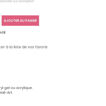
sionnels sur inscription
AJOUTER AU PANIER
ock
er à la liste de vos favoris
l gel ou acrylique.
ail-Art.