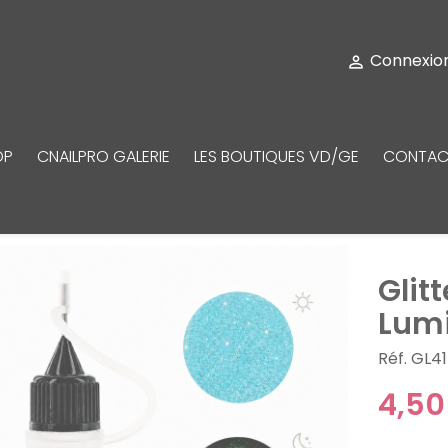
Connexio

OP
CNAILPRO GALERIE
LES BOUTIQUES VD/GE
CONTAC
Glit
Lumi
Réf. GL41
4,50