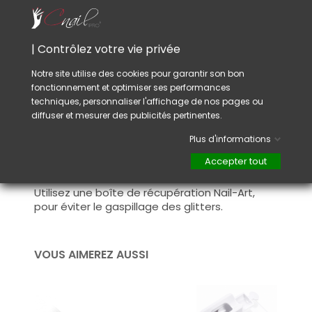
lisse et brillant.
Conseil :
Pour une tenue optimale, assurez-vous de
| Contrôlez votre vie privée
sceller les glitters avec un top coat / Finition
de qualité adapté à la technique de
Notre site utilise des cookies pour garantir son bon
manucure que vous avez choisie.
fonctionnement et optimiser ses performances
techniques, personnaliser l'affichage de nos pages ou
Après catalysation, dépolisser les irrégularités
diffuser et mesurer des publicités pertinentes.
afin d'avoir un rendu parfaitement lisse.
Plus d'informations
Variez les couleurs des glitters pour créer des
Accepter tout
designs plus intéressants.
Utilisez une boîte de récupération Nail-Art,
pour éviter le gaspillage des glitters.
VOUS AIMEREZ AUSSI