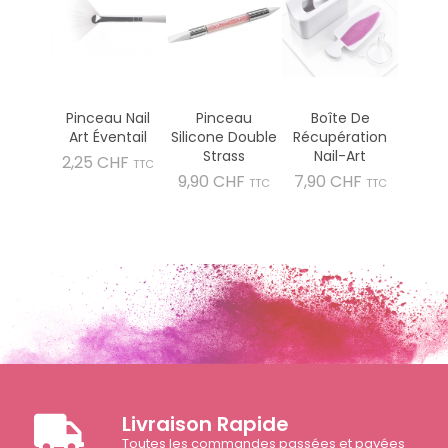
Pinceau Nail
Pinceau
Boîte De
Art Éventail
Silicone Double
Récupération
Strass
Nail-Art
Prix
2,25 CHF
TTC
Prix
Prix
9,90 CHF
7,90 CHF
TTC
TTC
Livraison Rapide
Toutes les commandes passées et payées