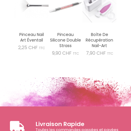
Pinceau Nail
Pinceau
Boîte De
Art Éventail
Silicone Double
Récupération
Strass
Nail-Art
Prix
2,25 CHF
TTC
Prix
Prix
9,90 CHF
7,90 CHF
TTC
TTC
Livraison Rapide
Toutes les commandes passées et payées