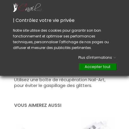
lisse et brillant.
Conseil :
Pour une tenue optimale, assurez-vous de
| Contrôlez votre vie privée
sceller les glitters avec un top coat / Finition
de qualité adapté à la technique de
Notre site utilise des cookies pour garantir son bon
manucure que vous avez choisie.
fonctionnement et optimiser ses performances
techniques, personnaliser l'affichage de nos pages ou
Après catalysation, dépolisser les irrégularités
diffuser et mesurer des publicités pertinentes.
afin d'avoir un rendu parfaitement lisse.
Plus d'informations
Variez les couleurs des glitters pour créer des
Accepter tout
designs plus intéressants.
Utilisez une boîte de récupération Nail-Art,
pour éviter le gaspillage des glitters.
VOUS AIMEREZ AUSSI