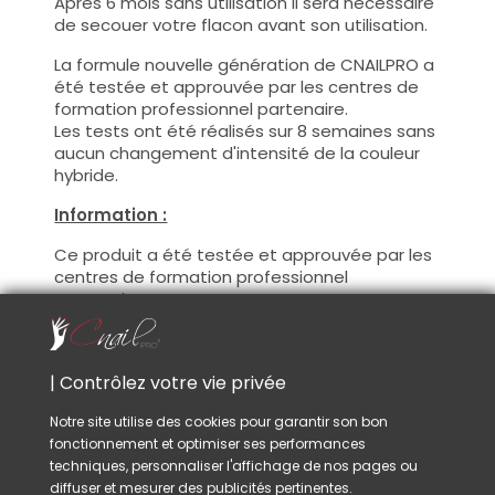
Après 6 mois sans utilisation il sera nécessaire
de secouer votre flacon avant son utilisation.
La formule nouvelle génération de CNAILPRO a
été testée et approuvée par les centres de
formation professionnel partenaire.
Les tests ont été réalisés sur 8 semaines sans
aucun changement d'intensité de la couleur
hybride.
Information :
Ce produit a été testée et approuvée par les
centres de formation professionnel
partenaire.
Avec ce produit vous pourrez satisfaire vos
clientes les plus exigeantes !
De plus, CNAILPRO porte une attention
| Contrôlez votre vie privée
particulière au formule de ces produits, nous
suivons la réglementation en vigueur et
Notre site utilise des cookies pour garantir son bon
garantissons la conformité de nos produits.
fonctionnement et optimiser ses performances
Ceci pour garantir une sécurité d'utilisation
techniques, personnaliser l'affichage de nos pages ou
optimale.
diffuser et mesurer des publicités pertinentes.