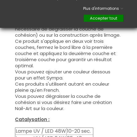
Utilisation :
Plus d'informations
Cette couleur s'applique avec son pinceau, de
Accepter tout
manière généreuse, sur la base (il n'est pas
nécessaire de dégraisser la couche de
cohésion) ou sur la construction après limage.
Ce produit s'applique en deux voir trois
couches, fermez le bord libre à la première
couche et appliquez la deuxième couche et
troisième couche pour garantir un résultat
optimal.
Vous pouvez ajouter une couleur dessous
pour un effet Sympa.
Ces produits s'utilisent autant en couleur
pleine qu'en French.
Vous pouvez dégraisser la couche de
cohésion si vous désirez faire une création
Nail-Art sur la couleur.
Catalysation :
Lampe UV / LED 48W
10-20 sec.