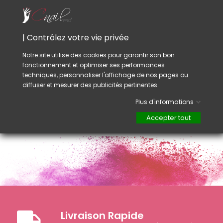
acrylique ou vernis à ongles, pour garantir une
pose durable.
Ces brosses s'utilisent aussi pour nettoyer en
| Contrôlez votre vie privée
profondeur le dessous des ongles.
Notre site utilise des cookies pour garantir son bon
Conseil :
fonctionnement et optimiser ses performances
Ce produits ne se désinfecte pas
techniques, personnaliser l'affichage de nos pages ou
correctement, c'est donc un outil à utilisation
diffuser et mesurer des publicités pertinentes.
unique ou à conserver dans la boîte de
chaques clientes.
Plus d'informations
Accepter tout
Livraison Rapide