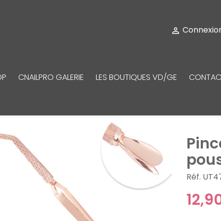
Connexio

OP
CNAILPRO GALERIE
LES BOUTIQUES VD/GE
CONTAC
Pinc
pous
Réf. UT4
12,9