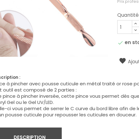
Prix profes
Quantité
en st

Ajout
cription :
ce à pincher avec pousse cuticule en métal traité or rose pou
 outil est composé de 2 parties :
 pince à pincher inversée, cette pince vous permet dès que v
cryl Gel ou le Gel UV/LED.
le-ci vous permet de serrer le C curve du bord libre afin de l
un pousse cuticule pour repousser les cuticules en douceur.
DESCRIPTION