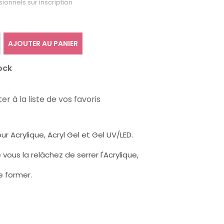
sionnels sur inscription
AJOUTER AU PANIER
ock
er à la liste de vos favoris
r Acrylique, Acryl Gel et Gel UV/LED.
ous la relâchez de serrer l'Acrylique,
e former.