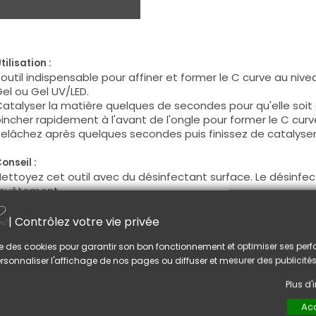
tilisation :
'outil indispensable pour affiner et former le C curve au niv
el ou Gel UV/LED.
atalyser la matière quelques de secondes pour qu'elle soit 
incher rapidement à l'avant de l'ongle pour former le C curv
elâchez après quelques secondes puis finissez de catalyser
onseil :
ettoyez cet outil avec du désinfectant surface. Le désinf
revêtement.
| Contrôlez votre vie privée
US AIMEREZ AUSSI
lise des cookies pour garantir son bon fonctionnement et optimiser ses pe
rsonnaliser l'affichage de nos pages ou diffuser et mesurer des publicités
Plus d
Acc