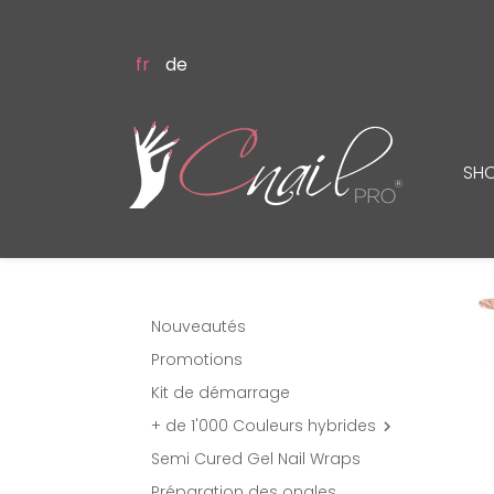
fr
de
SH
Nouveautés
Promotions
Kit de démarrage
+ de 1'000 Couleurs hybrides

Semi Cured Gel Nail Wraps
Préparation des ongles