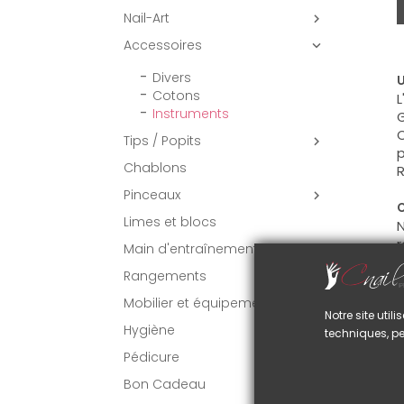
Nail-Art

Accessoires

Divers
U
Cotons
L
Instruments
G
C
Tips / Popits

p
Chablons
R
Pinceaux

C
Limes et blocs
N
Main d'entraînement
Rangements
Mobilier et équipement
VO
Notre site uti
Hygiène
techniques, pe
Pédicure
Bon Cadeau