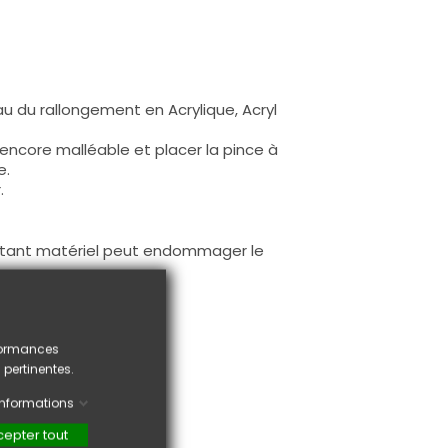
eau du rallongement en Acrylique, Acryl
encore malléable et placer la pince à
e.
.
ectant matériel peut endommager le
rformances
 pertinentes.
'informations
epter tout