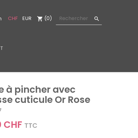
CHF
EUR
(0)
n
shopping_cart

T
e à pincher avec
se cuticule Or Rose
7
0 CHF
TTC