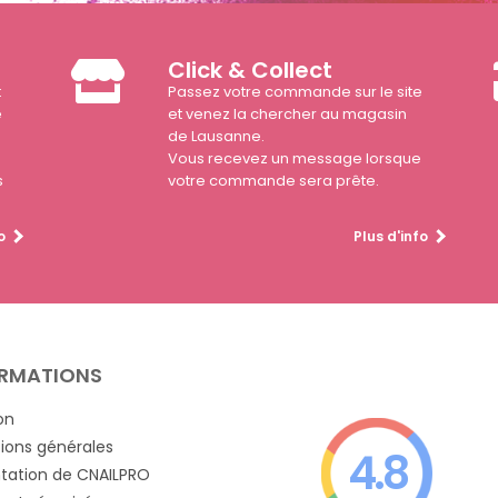
Click & Collect
t
Passez votre commande sur le site
e
et venez la chercher au magasin
de Lausanne.
Vous recevez un message lorsque
s
votre commande sera prête.
o
Plus d'info
RMATIONS
on
ions générales
4.8
tation de CNAILPRO