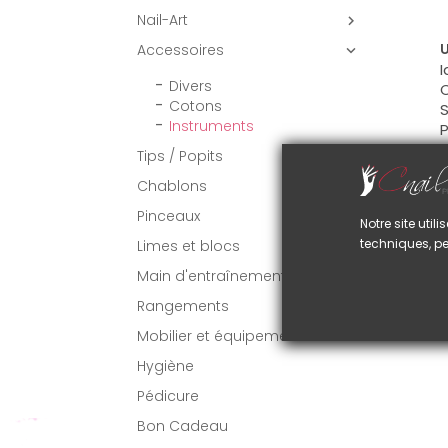
Nail-Art

U
Accessoires

I
Divers
C
Cotons
S
Instruments
P
Tips / Popits

D
Chablons
L
Pinceaux

Notre site uti
techniques, pe
Limes et blocs
Main d'entraînement
Rangements
Mobilier et équipement
Hygiène
Pédicure
Bon Cadeau