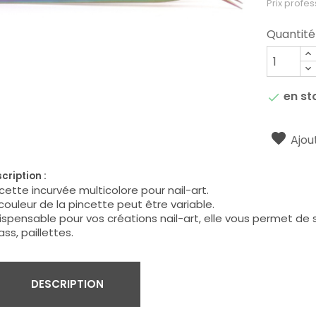
Prix profes
Quantité
en st

Ajout
cription :
cette incurvée multicolore pour nail-art.
couleur de la pincette peut être variable.
ispensable pour vos créations nail-art, elle vous permet de s
ass, paillettes.
DESCRIPTION