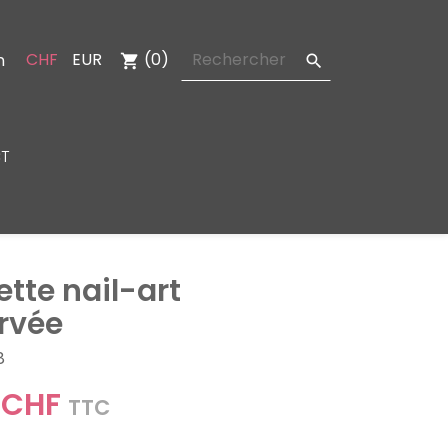
CHF
EUR
(0)
n
shopping_cart

T
ette nail-art
rvée
8
 CHF
TTC