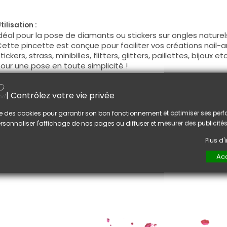
tilisation :
déal pour la pose de diamants ou stickers sur ongles naturels
ette pincette est conçue pour faciliter vos créations nail-ar
tickers, strass, minibilles, flitters, glitters, paillettes, bijoux etc.
our une pose en toute simplicité !
imensions :
| Contrôlez votre vie privée
ongueur 12.2 cm, largueur 1 cm, partie coudée 1.5 cm.
lise des cookies pour garantir son bon fonctionnement et optimiser ses pe
rsonnaliser l'affichage de nos pages ou diffuser et mesurer des publicités
Plus d
Acc