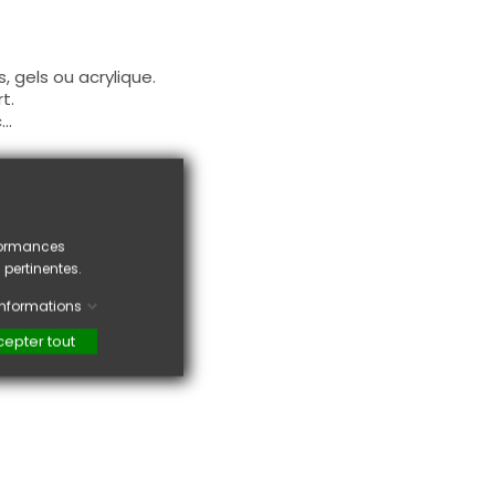
, gels ou acrylique.
t.
..
rformances
 pertinentes.
'informations
epter tout