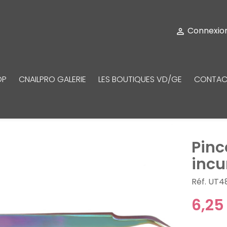
Connexio

OP
CNAILPRO GALERIE
LES BOUTIQUES VD/GE
CONTAC
Pinc
incu
Réf. UT4
6,25