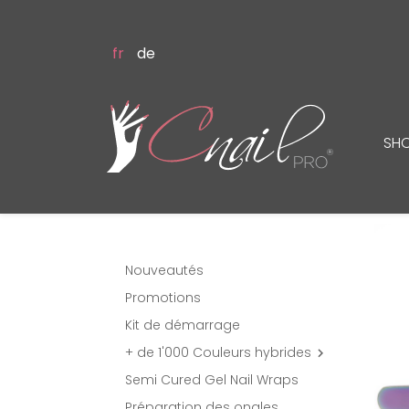
fr
de
SH
Nouveautés
Promotions
Kit de démarrage
+ de 1'000 Couleurs hybrides

Semi Cured Gel Nail Wraps
Préparation des ongles