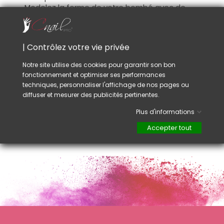
Modelez la forme de votre bombé avec de
l'Acrylique ou de l'Acryl Gel.
Avant que la matière durcisse ou soit
catalysée, couper la zone de french avec cet
| Contrôlez votre vie privée
outil et nettoyer les résidus. Puis laisser durcir
ou catalyser.
Notre site utilise des cookies pour garantir son bon
Combler la zone de French coupée avec la
fonctionnement et optimiser ses performances
couleur Acrylique ou Acryl Gel souhaitée.
techniques, personnaliser l'affichage de nos pages ou
diffuser et mesurer des publicités pertinentes.
Conseil :
Attention à ce que la coupe soit toujours de la
Plus d'informations
même longueur et bien centrée.
Accepter tout