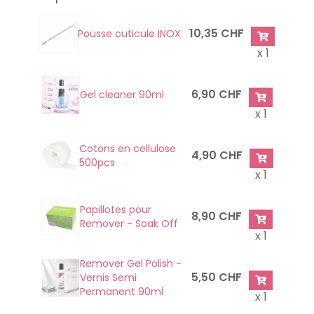
10,35 CHF
Pousse cuticule INOX
x 1
6,90 CHF
Gel cleaner 90ml
x 1
Cotons en cellulose
4,90 CHF
500pcs
x 1
Papillotes pour
8,90 CHF
Remover - Soak Off
x 1
Remover Gel Polish -
5,50 CHF
Vernis Semi
Permanent 90ml
x 1