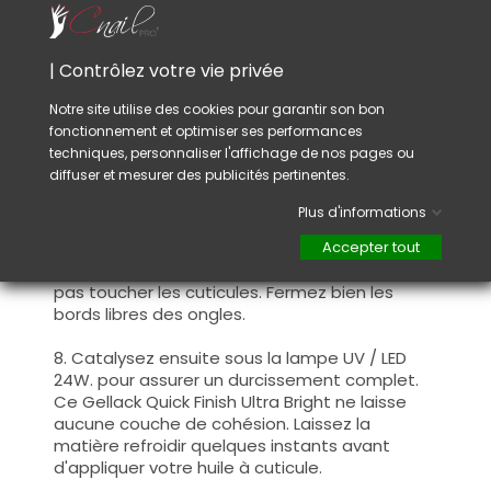
5. Finition : limez pour redonner la forme que
vous souhaitez et dépolissez la surface.
| Contrôlez votre vie privée
6. Application de la couleur : appliquez deux
Notre site utilise des cookies pour garantir son bon
couches de couleur, catalysez entre chaque
fonctionnement et optimiser ses performances
couche sous la lampe UV / LED.
PAS INCLUSE
techniques, personnaliser l'affichage de nos pages ou
DANS LE KIT
diffuser et mesurer des publicités pertinentes.
7. Utilisation du Gellack Quick Finish : appliquez
Plus d'informations
une quantité suffisante de ce top coat sur
chaque ongle. Assurez-vous de couvrir toute
Accepter tout
la surface de l'ongle en faisant attention à ne
pas toucher les cuticules. Fermez bien les
bords libres des ongles.
8. Catalysez ensuite sous la lampe UV / LED
24W. pour assurer un durcissement complet.
Ce Gellack Quick Finish Ultra Bright ne laisse
aucune couche de cohésion. Laissez la
matière refroidir quelques instants avant
d'appliquer votre huile à cuticule.