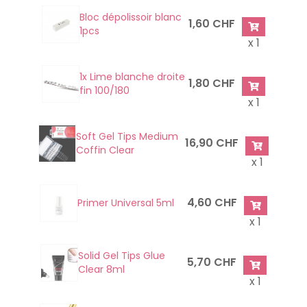
Bloc dépolissoir blanc
1,60 CHF
1pcs
x 1
1x Lime blanche droite
1,80 CHF
fin 100/180
x 1
Soft Gel Tips Medium
16,90 CHF
Coffin Clear
x 1
4,60 CHF
Primer Universal 5ml
x 1
Solid Gel Tips Glue
5,70 CHF
Clear 8ml
x 1