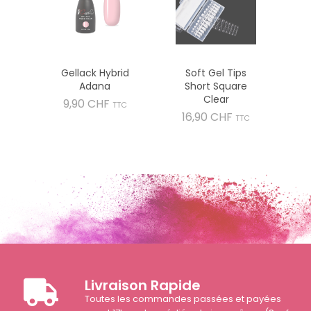
Gellack Hybrid
Soft Gel Tips
Adana
Short Square
Clear
Prix
9,90 CHF
TTC
Prix
16,90 CHF
TTC
Livraison Rapide
Toutes les commandes passées et payées