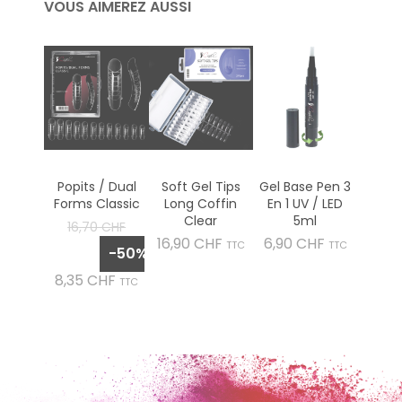
VOUS AIMEREZ AUSSI
Popits / Dual
Soft Gel Tips
Gel Base Pen 3
Forms Classic
Long Coffin
En 1 UV / LED
Clear
5ml
Prix
16,70 CHF
Prix
Prix
de
16,90 CHF
6,90 CHF
TTC
TTC
-50%
base
Prix
8,35 CHF
TTC